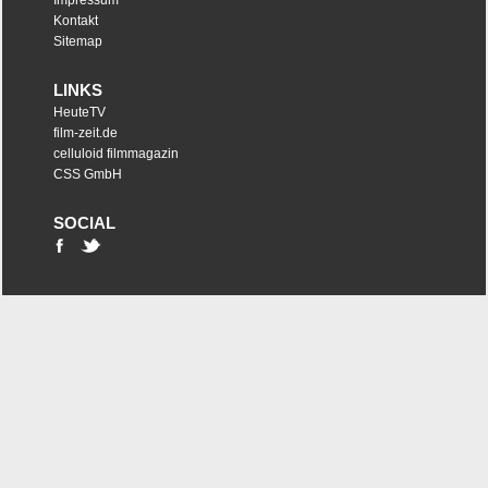
Impressum
Kontakt
Sitemap
LINKS
HeuteTV
film-zeit.de
celluloid filmmagazin
CSS GmbH
SOCIAL