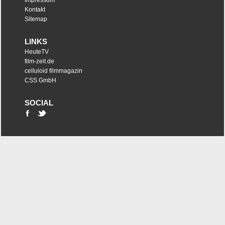
Impressum
Kontakt
Sitemap
LINKS
HeuteTV
film-zeit.de
celluloid filmmagazin
CSS GmbH
SOCIAL