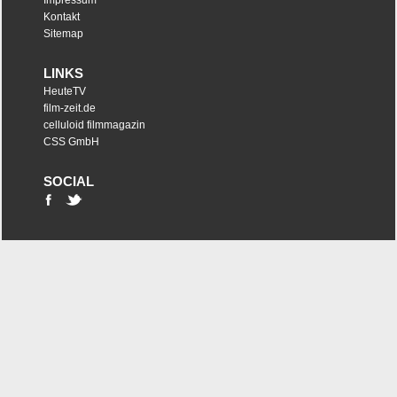
Impressum
Kontakt
Sitemap
LINKS
HeuteTV
film-zeit.de
celluloid filmmagazin
CSS GmbH
SOCIAL