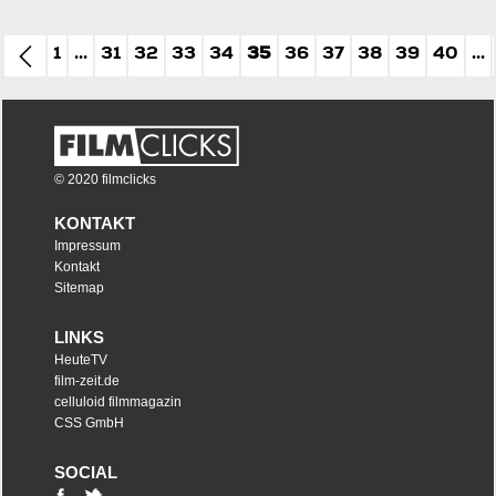
1
...
31
32
33
34
35
36
37
38
39
40
...
© 2020 filmclicks
KONTAKT
Impressum
Kontakt
Sitemap
LINKS
HeuteTV
film-zeit.de
celluloid filmmagazin
CSS GmbH
SOCIAL