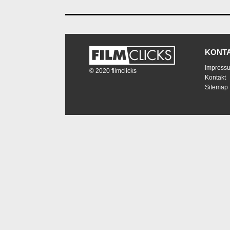
KONT
Impress
© 2020 filmclicks
Kontakt
Sitemap