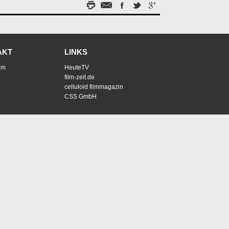
AKT
LINKS
um
HeuteTV
film-zeit.de
celluloid filmmagazin
CSS GmbH