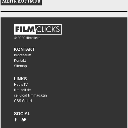
MEHR AUF IMDB
© 2020 filmclicks
KONTAKT
Impressum
Kontakt
Sitemap
LINKS
HeuteTV
film-zeit.de
celluloid filmmagazin
CSS GmbH
SOCIAL