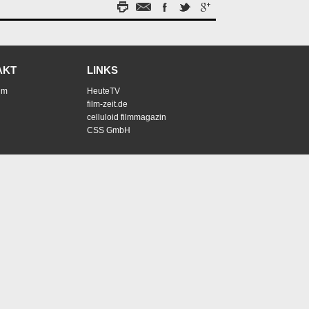
AKT
LINKS
um
HeuteTV
film-zeit.de
celluloid filmmagazin
CSS GmbH