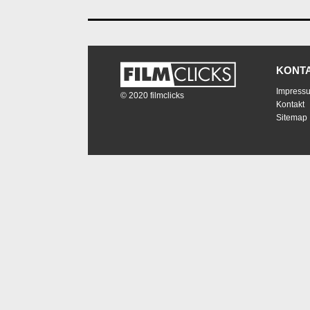
KONT
Impress
© 2020 filmclicks
Kontakt
Sitemap