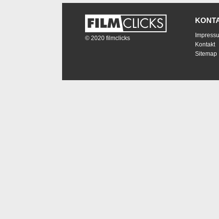
KONT
Impress
© 2020 filmclicks
Kontakt
Sitemap