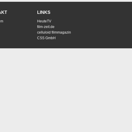
AKT
LINKS
um
HeuteTV
film-zeit.de
celluloid filmmagazin
CSS GmbH