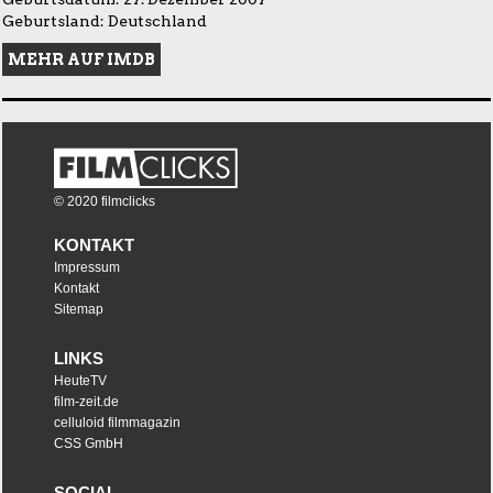
Geburtsland: Deutschland
MEHR AUF IMDB
© 2020 filmclicks
KONTAKT
Impressum
Kontakt
Sitemap
LINKS
HeuteTV
film-zeit.de
celluloid filmmagazin
CSS GmbH
SOCIAL