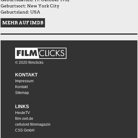
Geburtsort: New York City
Geburtsland: USA
MEHR AUF IMDB
© 2020 filmclicks
KONTAKT
Impressum
Kontakt
Sitemap
LINKS
HeuteTV
film-zeit.de
celluloid filmmagazin
CSS GmbH