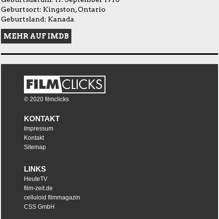
Geburtsort: Kingston, Ontario
Geburtsland: Kanada
MEHR AUF IMDB
© 2020 filmclicks
KONTAKT
Impressum
Kontakt
Sitemap
LINKS
HeuteTV
film-zeit.de
celluloid filmmagazin
CSS GmbH