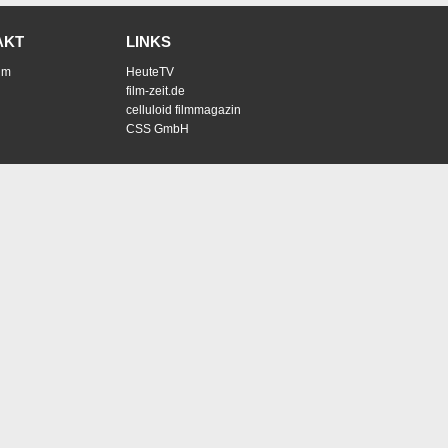
AKT
LINKS
um
HeuteTV
film-zeit.de
celluloid filmmagazin
CSS GmbH