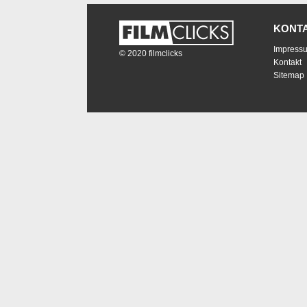
KONT
Impress
© 2020 filmclicks
Kontakt
Sitemap