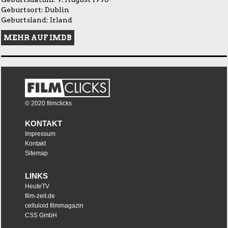
Geburtsort: Dublin
Geburtsland: Irland
MEHR AUF IMDB
© 2020 filmclicks
KONTAKT
Impressum
Kontakt
Sitemap
LINKS
HeuteTV
film-zeit.de
celluloid filmmagazin
CSS GmbH