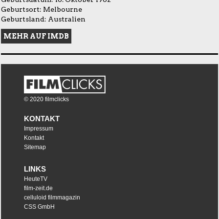
Geburtsort: Melbourne
Geburtsland: Australien
MEHR AUF IMDB
© 2020 filmclicks
KONTAKT
Impressum
Kontakt
Sitemap
LINKS
HeuteTV
film-zeit.de
celluloid filmmagazin
CSS GmbH