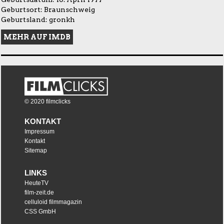
Geburtsort: Braunschweig
Geburtsland: gronkh
MEHR AUF IMDB
© 2020 filmclicks
KONTAKT
Impressum
Kontakt
Sitemap
LINKS
HeuteTV
film-zeit.de
celluloid filmmagazin
CSS GmbH