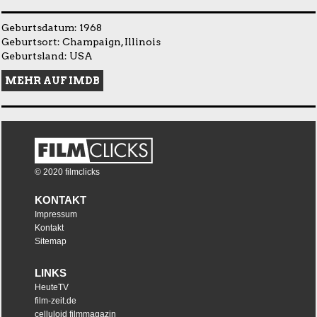
Geburtsdatum: 1968
Geburtsort: Champaign, Illinois
Geburtsland: USA
MEHR AUF IMDB
© 2020 filmclicks
KONTAKT
Impressum
Kontakt
Sitemap
LINKS
HeuteTV
film-zeit.de
celluloid filmmagazin