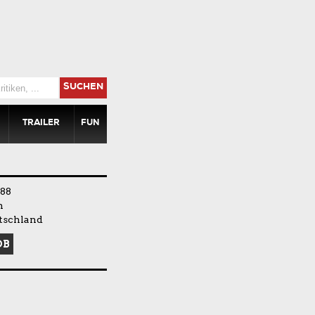
SUCHEN
TRAILER
FUN
88
n
tschland
DB