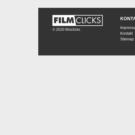
KONT
Impress
© 2020 filmclicks
Kontakt
Sitemap