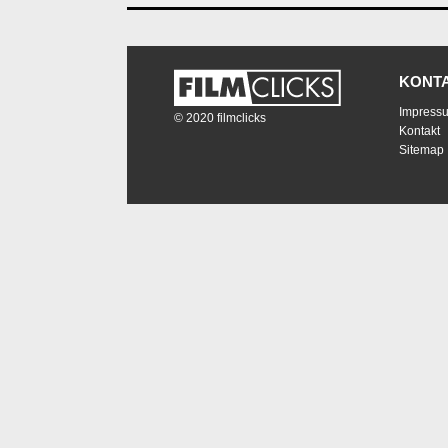
KONT
Impress
© 2020 filmclicks
Kontakt
Sitemap