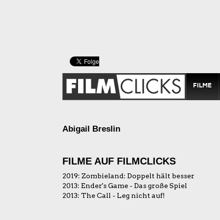
FILME
Abigail Breslin
FILME AUF FILMCLICKS
2019:
Zombieland: Doppelt hält besser
2013:
Ender's Game - Das große Spiel
2013:
The Call - Leg nicht auf!