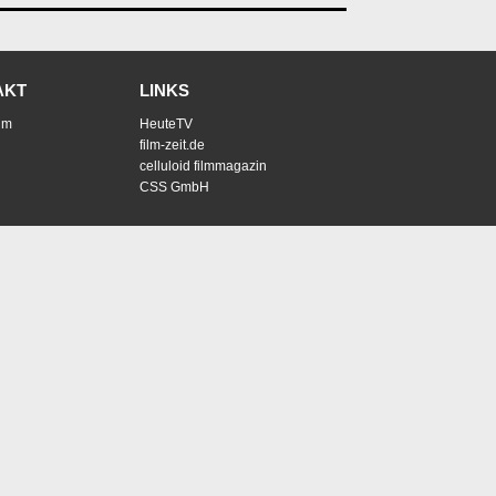
AKT
LINKS
um
HeuteTV
film-zeit.de
celluloid filmmagazin
CSS GmbH