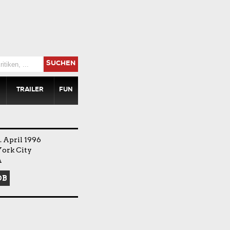
SUCHEN
TRAILER
FUN
 April 1996
York City
A
DB