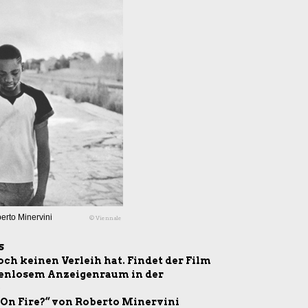
rto Minervini
© Viennale
s
noch keinen Verleih hat. Findet der Film
stenlosem Anzeigenraum in der
)
n Fire?“ von Roberto Minervini