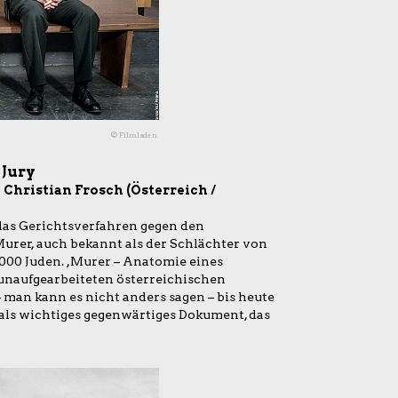
© Filmladen
 Jury
Christian Frosch (Österreich /
 das Gerichtsverfahren gegen den
rer, auch bekannt als der Schlächter von
000 Juden. ,Murer – Anatomie eines
 unaufgearbeiteten österreichischen
– man kann es nicht anders sagen – bis heute
 als wichtiges gegenwärtiges Dokument, das