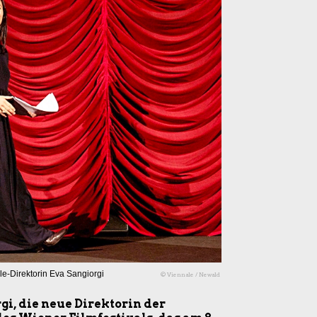
e-Direktorin Eva Sangiorgi
© Viennale / Newald
gi, die neue Direktorin der