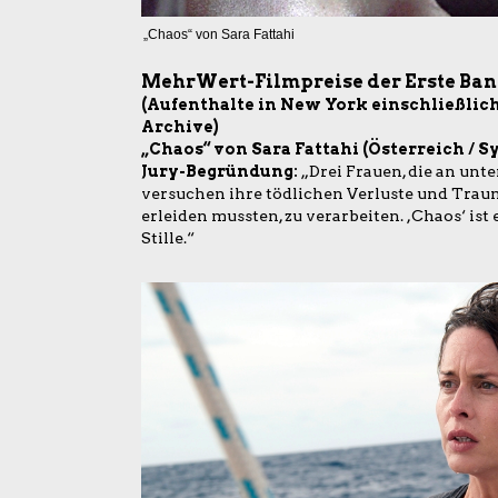
„Chaos“ von Sara Fattahi
MehrWert-Filmpreise der Erste Ba
(Aufenthalte in New York einschließli
Archive)
„Chaos“ von Sara Fattahi (Österreich / Sy
Jury-Begründung:
„Drei Frauen, die an unt
versuchen ihre tödlichen Verluste und Trauma
erleiden mussten, zu verarbeiten. ,Chaos‘ is
Stille.“