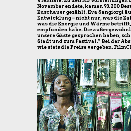
Viennale. Zu den 315 Vorstellungen d
November endete, kamen 93.200 Besu
Zuschauer gezählt. Eva Sangiorgi äuß
Entwicklung – nicht nur, was die Zahl
was die Energie und Wärme betrifft,
empfunden habe. Die außergewöhnli
unsere Gäste gesprochen haben, sch
Stadt und zum Festival.“ Bei der A
wie stets die Preise vergeben. FilmC