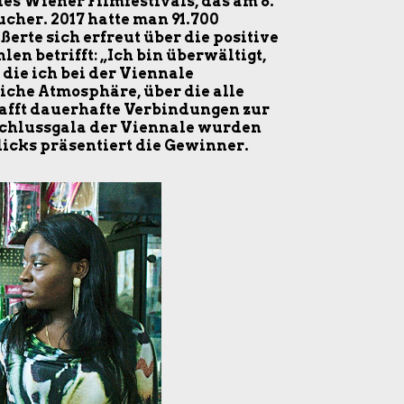
es Wiener Filmfestivals, das am 8.
cher. 2017 hatte man 91.700
erte sich erfreut über die positive
en betrifft: „Ich bin überwältigt,
 die ich bei der Viennale
che Atmosphäre, über die alle
afft dauerhafte Verbindungen zur
bschlussgala der Viennale wurden
licks präsentiert die Gewinner.