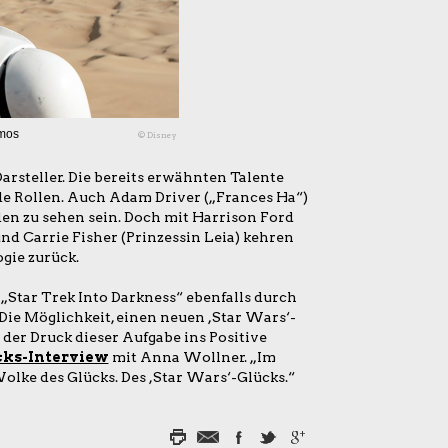
smos
© Disney
arsteller. Die bereits erwähnten Talente
de Rollen. Auch Adam Driver („Frances Ha“)
den zu sehen sein. Doch mit Harrison Ford
nd Carrie Fisher (Prinzessin Leia) kehren
gie zurück.
t „Star Trek Into Darkness“ ebenfalls durch
 „Die Möglichkeit, einen neuen ,Star Wars‘-
 der Druck dieser Aufgabe ins Positive
cks-Interview
mit Anna Wollner. „Im
olke des Glücks. Des ,Star Wars‘-Glücks.“