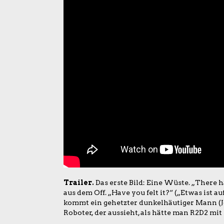
Trailer.
Das erste Bild: Eine Wüste. „There 
aus dem Off. „Have you felt it?“ („Etwas ist a
kommt ein gehetzter dunkelhäutiger Mann (Jo
Roboter, der aussieht, als hätte man R2D2 mit