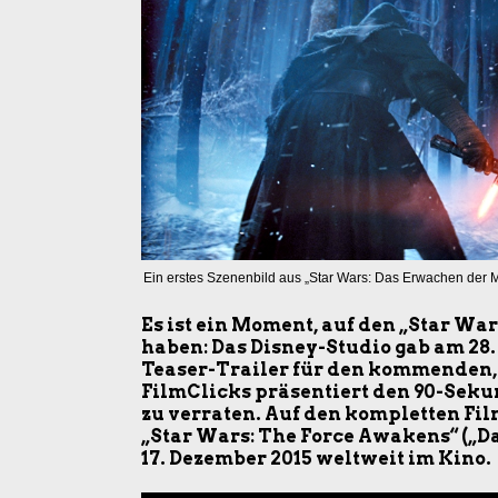
Ein erstes Szenenbild aus „Star Wars: Das Erwachen der M
Es ist ein Moment, auf den „Star War
haben: Das Disney-Studio gab am 28.
Teaser-Trailer für den kommenden, s
FilmClicks präsentiert den 90-Sekund
zu verraten. Auf den kompletten Fi
„Star Wars: The Force Awakens“ („D
17. Dezember 2015 weltweit im Kino.