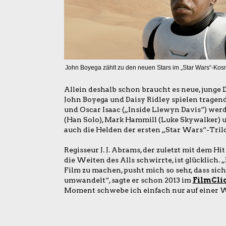
John Boyega zählt zu den neuen Stars im „Star Wars“-Ko
Allein deshalb schon braucht es neue, junge D
John Boyega und Daisy Ridley spielen tragen
und Oscar Isaac („Inside Llewyn Davis“) wer
(Han Solo), Mark Hammill (Luke Skywalker) u
auch die Helden der ersten „Star Wars“-Trilo
Regisseur J. J. Abrams, der zuletzt mit dem Hi
die Weiten des Alls schwirrte, ist glücklich.
Film zu machen, pusht mich so sehr, dass sich
umwandelt“, sagte er schon 2013 im
FilmCli
Moment schwebe ich einfach nur auf einer W