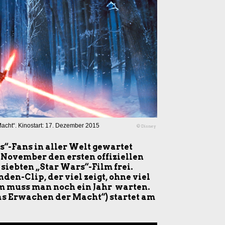
acht“. Kinostart: 17. Dezember 2015
© Disney
s“-Fans in aller Welt gewartet
 November den ersten offiziellen
iebten „Star Wars“-Film frei.
en-Clip, der viel zeigt, ohne viel
lm muss man noch ein Jahr warten.
as Erwachen der Macht“) startet am