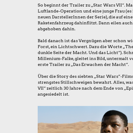
So beginnt der Trailer zu „Star Wars VII“. M
Luftlande-Operation und eine junge Frau (es i
neuen DarstellerInnen der Serie), die auf e
Raketenfahrzeug dahinflitzt. Dann eilen auch
abgehoben dahin.
Bald danach ist das Vergnügen aber schon wi
Forst, ein Lichtschwert. Dazu die Worte „The
dunkle Seite der Macht. Und das Licht“). Schn
Millenium-Falke, gleitet ins Bild, untermalt
erste Trailer zu „Das Erwachen der Macht“.
Über die Story des siebten „Star Wars“-Films,
strengstes Stillschweigen bewahrt. Alles, was
VII“ zeitlich 30 Jahre nach dem Ende von „Epi
angesiedelt ist.