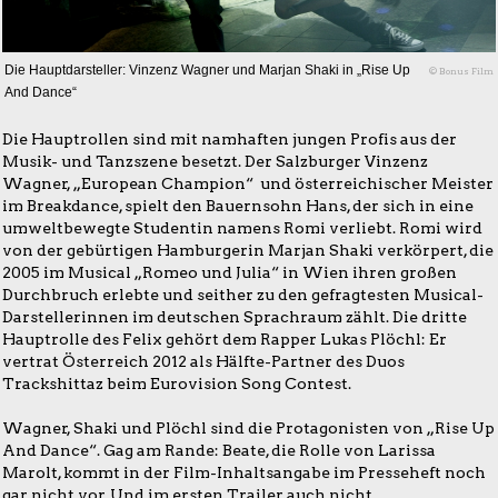
Die Hauptdarsteller: Vinzenz Wagner und Marjan Shaki in „Rise Up
© Bonus Film
And Dance“
Die Hauptrollen sind mit namhaften jungen Profis aus der
Musik- und Tanzszene besetzt. Der Salzburger Vinzenz
Wagner, „European Champion“ und österreichischer Meister
im Breakdance, spielt den Bauernsohn Hans, der sich in eine
umweltbewegte Studentin namens Romi verliebt. Romi wird
von der gebürtigen Hamburgerin Marjan Shaki verkörpert, die
2005 im Musical „Romeo und Julia“ in Wien ihren großen
Durchbruch erlebte und seither zu den gefragtesten Musical-
Darstellerinnen im deutschen Sprachraum zählt. Die dritte
Hauptrolle des Felix gehört dem Rapper Lukas Plöchl: Er
vertrat Österreich 2012 als Hälfte-Partner des Duos
Trackshittaz beim Eurovision Song Contest.
Wagner, Shaki und Plöchl sind die Protagonisten von „Rise Up
And Dance“. Gag am Rande: Beate, die Rolle von Larissa
Marolt, kommt in der Film-Inhaltsangabe im Presseheft noch
gar nicht vor. Und im ersten Trailer auch nicht.