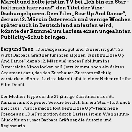
Marolt und holte jetzt im TV bei „Ich bin ein Star –
holt mich hier raus!“ den Titel der Vize-
Dschungelqueen. Dem Film „Rise Up And Dance“,
der am 12. März in Österreich und wenige Wochen
später auch in Deutschland anlaufen wird,
könnte der Rummel um Larissa einen ungeahnten
Publicity-Schub bringen.
Berg und Tanz.
„Die Berge sind gut und Tanzen ist gut“: So
wirbt Barbara Gräftner für ihren alpinen Tanzfilm „Rise Up
And Dance“, der ab 12. März viel junges Publikum ins
Österreichs Kinos locken soll. Jetzt kommt noch ein drittes
Argument dazu, das den Zuschauer-Zustrom mächtig
verstärken könnte: Larissa Marolt gibt in einer Nebenrolle ihr
Film-Debüt.
Der Medien-Hype um die 21-jährige Kärntnerin aus St.
Kanzian am Klopeiner See, die bei „Ich bin ein Star – holt mich
hier raus“ Furore macht, löst beim „Rise Up“-Team helle
Freude aus: „Die Promotion durch Larissa ist ein Wahnsinns-
Glück für uns“, sagt Barbara Gräftner, die Autorin und
Regisseurin.