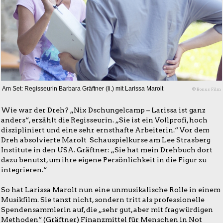
Am Set: Regisseurin Barbara Gräftner (li.) mit Larissa Marolt
© Bonus Film
Wie war der Dreh? „Nix Dschungelcamp – Larissa ist ganz
anders“, erzählt die Regisseurin. „Sie ist ein Vollprofi, hoch
diszipliniert und eine sehr ernsthafte Arbeiterin.“ Vor dem
Dreh absolvierte Marolt Schauspielkurse am Lee Strasberg
Institute in den USA. Gräftner: „Sie hat mein Drehbuch dort
dazu benutzt, um ihre eigene Persönlichkeit in die Figur zu
integrieren.“
So hat Larissa Marolt nun eine unmusikalische Rolle in einem
Musikfilm. Sie tanzt nicht, sondern tritt als professionelle
Spendensammlerin auf, die „sehr gut, aber mit fragwürdigen
Methoden“ (Gräftner) Finanzmittel für Menschen in Not