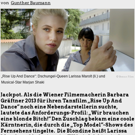
von
Gunther Baumann
„Rise Up And Dance“: Dschungel-Queen Larissa Marolt (li.) und
© Bonus Film
Musical-Star Marjan Shaki
Jackpot. Als die Wiener Filmemacherin Barbara
Gräftner 2013 für ihren Tanzfilm „Rise Up And
Dance“ noch eine Nebendarstellerin suchte,
lautete das Anforderungs-Profil:
„Wir brauchen
eine blonde Bitch!“ Den Zuschlag bekam
eine coole
Kärntnerin, die durch die „Top Model“-Shows des
Fernsehens tingelte. Die Blondine heißt Larissa