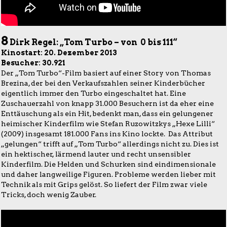
8
Dirk Regel: „Tom Turbo – von 0 bis 111“
Kinostart: 20. Dezember 2013
Besucher: 30.921
Der „Tom Turbo“-Film basiert auf einer Story von Thomas
Brezina, der bei den Verkaufszahlen seiner Kinderbücher
eigentlich immer den Turbo eingeschaltet hat. Eine
Zuschauerzahl von knapp 31.000 Besuchern ist da eher eine
Enttäuschung als ein Hit, bedenkt man, dass ein gelungener
heimischer Kinderfilm wie Stefan Ruzowitzkys „Hexe Lilli“
(2009) insgesamt 181.000 Fans ins Kino lockte. Das Attribut
„gelungen“ trifft auf „Tom Turbo“ allerdings nicht zu. Dies ist
ein hektischer, lärmend lauter und recht unsensibler
Kinderfilm. Die Helden und Schurken sind eindimensionale
und daher langweilige Figuren. Probleme werden lieber mit
Technik als mit Grips gelöst. So liefert der Film zwar viele
Tricks, doch wenig Zauber.