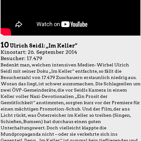
10
Ulrich Seidl: „Im Keller“
Kinostart: 26. September 2014
Besucher: 17.479
Bedenkt man, welchen intensiven Medien-Wirbel Ulrich
Seidl mit seiner Doku „Im Keller“ entfachte, so fällt die
Besucherzahl von 17.479 Zuschauern erstaunlich niedrig aus.
Woran das liegt, ist schwer auszumachen. Die Schlagzeilen um
zwei ÖVP-Gemeinderäte, die vor Seidls Kamera in einem
Keller voller Nazi-Devotionalien „Ein Prosit der
Gemütlichkeit“ anstimmten, sorgten kurz vor der Premiere für
einen mächtigen Promotion-Schub. Und der Film, der ans
Licht rückt, was Österreicher im Keller so treiben (Singen,
Schießen, Bumsen) hat durchaus einen guten
Unterhaltungswert. Doch vielleicht klappte die
Mundpropaganda nicht – oder sie verkehrte sich ins
Gegenteil. Denn „Im Keller“ ist nunmal kein tiefliegendes und