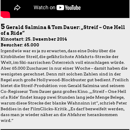
5
Gerald Salmina & Tom Dauer: „Streif – One Hell
of a Ride“
Kinostart: 25. Dezember 2014
Besucher: 65.000
Irgendwie war es ja zu erwarten, dass eine Doku über die
Kitzbüheler Streif, die gefährlichste Abfahrts-Strecke der
Welt, im Ski-narrischen Österreich voll einschlagen würde.
Aber 65.000 Zuschauer in nur einer Woche – damit haben die
wenigsten gerechnet. Denn mit solchen Zahlen sind in der
Regel auch große Hollywood-Blockbuster gut bedient. Freilich
bietet die Streif-Produktion von Gerald Salmina und seinem
Co-Regisseur Tom Dauer ganz großes Kino. „,Streif – One Hell
of a Ride‘ findet knapp zwei Stunden lang jede Menge Belege,
warum diese Strecke der blanke Wahnsinn ist“, schrieb Peter
Beddies in der FilmClicks-Kritik. „Es darf bezweifelt werden,
dass man je wieder näher an die Abfahrer herankommen
wird.“