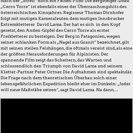
Nach der „Streif“ noch ein Felsen-Film: Die Bergsteiger-Doku
„Cerro Torre“ ist ebenfalls einer der Überraschungshits des
österreichischen Kinojahres. Regisseur Thomas Dirnhofer
folgt mit mutigen Kameraleuten dem mutigen Innsbrucker
Extremkletterer David Lama. Der hat es sich in den Kopf
gesetzt, den Anden-Gipfel des Cerro Torre als erster
Freikletterer zu besteigen. Der Berg in Patagonien, wegen
seiner schlanken Form als „Nagel aus Granit“ bezeichnet, gilt
mit seinen steilen Felshängen, die oftmals vereist sind, als eine
der größten Herausforderungen für Alpinisten. Der
spannende Film zeigt das Scheitern, das Warten und
schlussendlich den Triumph von David Lama und seinem
Kletter-Partner Peter Ortner. Die Aufnahmen sind spektakulär.
Die Frage nach dem theoretischen Überbau solch einer
lebensgefährlichen Expedition bleibt eher im Dunkeln: „Jeder
will neue Maßstäbe setzen“, sagt David Lama. Na dann…