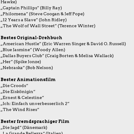
Hawke)
„Captain Phillips” (Billy Ray)
„Philomena” (Steve Coogan & Jeff Pope)
„12 Years a Slave” (John Ridley)
„The Wolf of Wall Street” (Terence Winter)
Bestes Original-Drehbuch
„American Hustle” (Eric Warren Singer & David O. Russell)
„Blue Jasmine” (Woody Allen)
„Dallas Buyers Club” (Craig Borten & Melisa Wallack)
„Her” (Spike Jonze)
„Nebraska” (Bob Nelson)
Bester Animationsfilm
„Die Croods“
„Die Eiskönigin“
„Ernest & Celestine“
„Ich: Einfach unverbesserlich 2“
„The Wind Rises“
Bester fremdsprachiger Film
„Die Jagd“ (Dänemark)
„La Grande Bellezza“ (Italien)