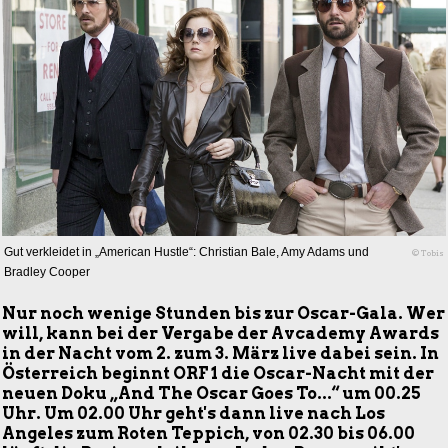
Gut verkleidet in „American Hustle“: Christian Bale, Amy Adams und
© Tobis
Bradley Cooper
Nur noch wenige Stunden bis zur Oscar-Gala. Wer
will, kann bei der Vergabe der Avcademy Awards
in der Nacht vom 2. zum 3. März live dabei sein. In
Österreich beginnt ORF 1 die Oscar-Nacht mit der
neuen Doku „And The Oscar Goes To...“ um 00.25
Uhr. Um 02.00 Uhr geht's dann live nach Los
Angeles zum Roten Teppich, von 02.30 bis 06.00