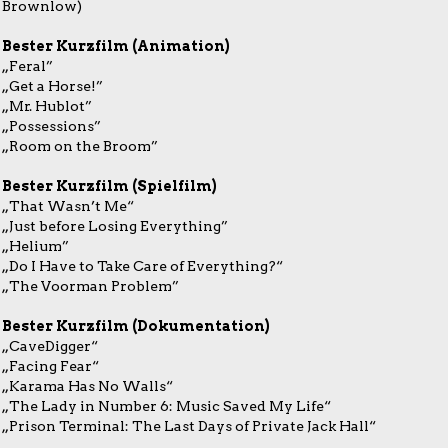
Brownlow)
Bester Kurzfilm (Animation)
„Feral”
„Get a Horse!”
„Mr. Hublot”
„Possessions”
„Room on the Broom”
Bester Kurzfilm (Spielfilm)
„That Wasn’t Me“
„Just before Losing Everything”
„Helium”
„Do I Have to Take Care of Everything?“
„The Voorman Problem”
Bester Kurzfilm (Dokumentation)
„CaveDigger“
„Facing Fear“
„Karama Has No Walls“
„The Lady in Number 6: Music Saved My Life“
„Prison Terminal: The Last Days of Private Jack Hall“