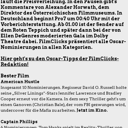
läuft die Preisverleihung. In den Pausen gibt's
Kommentare von Alexander Horwath, dem
Direktor des Österreichischen Filmmuseums. In
Deutschland beginnt Pro7 um 00:40 Uhr mit der
Vorberichterstattung. Ab 01.00 ist der Sender auf
dem Roten Teppich und später dann bei der von
Ellen DeGenres moderierten Gala im Dolby
Theatre dabei. FilmClicks präsentiert alle Oscar-
Nominierungen in allen Kategorien.
Hier geht's zu den Oscar-Tipps der FilmClicks-
Redaktion!
Bester Film
American Hustle
Insgesamt 10 Nominierungen. Regisseur David O. Russell holte
seine „Silver Linings“-Stars Jennifer Lawrence und Bradley
Cooper erneut vor die Kamera. In dem sexy Thriller geht's um
einen Ganoven (Christian Bale), der vom FBI gezwungen wird,
undercover für die Mafia zu arbeiten.
Jetzt im Kino.
Captain Phillips
6 Nominierungen. Tom Hanks spielt im Reality-Thriller von