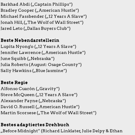
Barkhad Abdi („Captain Phillips“)
Bradley Cooper („American Hustle“)
Michael Fassbender („12 Years A Slave“)
Jonah Hill, („The Wolf of Wall Street“)
Jared Leto („Dallas Buyers Club“)
Beste Nebendarstellerin
Lupita Nyong'o („12 Years A Slave“)
Jennifer Lawrence („American Hustle“)
June Squibb („Nebraska“)
Julia Roberts (August: Osage County“)
Sally Hawkins („Blue Jasmine“)
Beste Regie
Alfonso Cuarón („Gravity“)
Steve McQueen („12 Years A Slave“)
Alexander Payne („Nebraska“)
David O. Russell („American Hustle“)
Martin Scorsese („The Wolf of Wall Street“)
Bestes adaptiertes Drehbuch
„Before Midnight” (Richard Linklater, Julie Delpy & Ethan