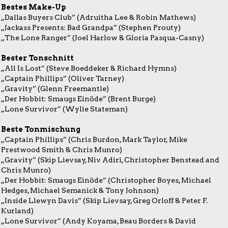
Bestes Make-Up
„Dallas Buyers Club” (Adruitha Lee & Robin Mathews)
„Jackass Presents: Bad Grandpa” (Stephen Prouty)
„The Lone Ranger” (Joel Harlow & Gloria Pasqua-Casny)
Bester Tonschnitt
„All Is Lost” (Steve Boeddeker & Richard Hymns)
„Captain Phillips” (Oliver Tarney)
„Gravity” (Glenn Freemantle)
„Der Hobbit: Smaugs Einöde” (Brent Burge)
„Lone Survivor” (Wylie Stateman)
Beste Tonmischung
„Captain Phillips” (Chris Burdon, Mark Taylor, Mike
Prestwood Smith & Chris Munro)
„Gravity” (Skip Lievsay, Niv Adiri, Christopher Benstead and
Chris Munro)
„Der Hobbit: Smaugs Einöde” (Christopher Boyes, Michael
Hedges, Michael Semanick & Tony Johnson)
„Inside Llewyn Davis” (Skip Lievsay, Greg Orloff & Peter F.
Kurland)
„Lone Survivor” (Andy Koyama, Beau Borders & David