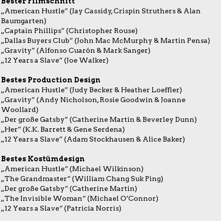
Bester Filmschnitt
„American Hustle” (Jay Cassidy, Crispin Struthers & Alan
Baumgarten)
„Captain Phillips” (Christopher Rouse)
„Dallas Buyers Club” (John Mac McMurphy & Martin Pensa)
„Gravity” (Alfonso Cuarón & Mark Sanger)
„12 Years a Slave” (Joe Walker)
Bestes Production Design
„American Hustle” (Judy Becker & Heather Loeffler)
„Gravity” (Andy Nicholson, Rosie Goodwin & Joanne
Woollard)
„Der große Gatsby” (Catherine Martin & Beverley Dunn)
„Her” (K.K. Barrett & Gene Serdena)
„12 Years a Slave” (Adam Stockhausen & Alice Baker)
Bestes Kostümdesign
„American Hustle“ (Michael Wilkinson)
„The Grandmaster“ (William Chang Suk Ping)
„Der große Gatsby“ (Catherine Martin)
„The Invisible Woman“ (Michael O’Connor)
„12 Years a Slave“ (Patricia Norris)