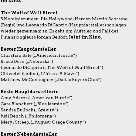
im Kino.
The Wolf of Wall Street
5 Nominierungen. Die Hollywood-Heroen Martin Scorsese
(Regie) und Leonardo DiCaprio (Hauptdarsteller) schlagen
wieder gemeinsam zu. Es geht um Aufstieg und Fall des
Finanzjongleurs Jordan Belfort.
Jetzt im Kino.
Bester Hauptdarsteller
Christian Bale („American Hustle“)
Bruce Dern („Nebraska“)
Leonardo DiCaprio („The Wolf of Wall Street“)
Chiwetel Ejiofor („12 Years A Slave“)
Matthew McConaughey („Dallas Buyers Club“)
Beste Hauptdarstellerin
Amy Adams („American Hustle“)
Cate Blanchett („Blue Jasmine“)
Sandra Bullock („Gravity“)
Judi Dench („Philomena“)
Meryl Streep, („August: Osage County“)
Bester Nebendarsteller