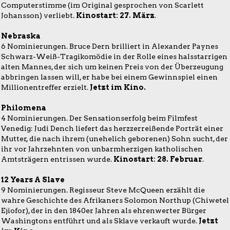
Computerstimme (im Original gesprochen von Scarlett
Johansson) verliebt.
Kinostart: 27. März
.
Nebraska
6 Nominierungen. Bruce Dern brilliert in Alexander Paynes
Schwarz-Weiß-Tragikomödie in der Rolle eines halsstarrigen
alten Mannes, der sich um keinen Preis von der Überzeugung
abbringen lassen will, er habe bei einem Gewinnspiel einen
Millionentreffer erzielt.
Jetzt im Kino.
Philomena
4 Nominierungen. Der Sensationserfolg beim Filmfest
Venedig: Judi Dench liefert das herzzerreißende Porträt einer
Mutter, die nach ihrem (unehelich geborenen) Sohn sucht, der
ihr vor Jahrzehnten von unbarmherzigen katholischen
Amtsträgern entrissen wurde.
Kinostart: 28. Februar
.
12 Years A Slave
9 Nominierungen. Regisseur Steve McQueen erzählt die
wahre Geschichte des Afrikaners Solomon Northup (Chiwetel
Ejiofor), der in den 1840er Jahren als ehrenwerter Bürger
Washingtons entführt und als Sklave verkauft wurde.
Jetzt