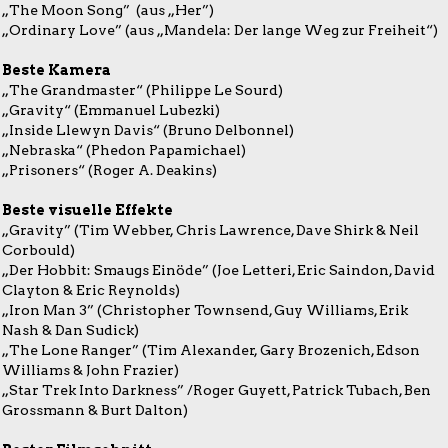
„The Moon Song” (aus „Her”)
„Ordinary Love” (aus „Mandela: Der lange Weg zur Freiheit“)
Beste Kamera
„The Grandmaster“ (Philippe Le Sourd)
„Gravity“ (Emmanuel Lubezki)
„Inside Llewyn Davis“ (Bruno Delbonnel)
„Nebraska“ (Phedon Papamichael)
„Prisoners“ (Roger A. Deakins)
Beste visuelle Effekte
„Gravity” (Tim Webber, Chris Lawrence, Dave Shirk & Neil
Corbould)
„Der Hobbit: Smaugs Einöde” (Joe Letteri, Eric Saindon, David
Clayton & Eric Reynolds)
„Iron Man 3” (Christopher Townsend, Guy Williams, Erik
Nash & Dan Sudick)
„The Lone Ranger” (Tim Alexander, Gary Brozenich, Edson
Williams & John Frazier)
„Star Trek Into Darkness” /Roger Guyett, Patrick Tubach, Ben
Grossmann & Burt Dalton)