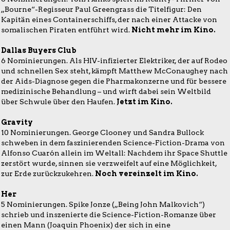
„Bourne“-Regisseur Paul Greengrass die Titelfigur: Den
Kapitän eines Containerschiffs, der nach einer Attacke von
somalischen Piraten entführt wird.
Nicht mehr im Kino.
Dallas Buyers Club
6 Nominierungen. Als HIV-infizierter Elektriker, der auf Rodeo
und schnellen Sex steht, kämpft Matthew McConaughey nach
der Aids-Diagnose gegen die Pharmakonzerne und für bessere
medizinische Behandlung – und wirft dabei sein Weltbild
über Schwule über den Haufen.
Jetzt im Kino.
Gravity
10 Nominierungen. George Clooney und Sandra Bullock
schweben in dem faszinierenden Science-Fiction-Drama von
Alfonso Cuarón allein im Weltall: Nachdem ihr Space Shuttle
zerstört wurde, sinnen sie verzweifelt auf eine Möglichkeit,
zur Erde zurückzukehren.
Noch vereinzelt im Kino.
Her
5 Nominierungen. Spike Jonze („Being John Malkovich“)
schrieb und inszenierte die Science-Fiction-Romanze über
einen Mann (Joaquin Phoenix) der sich in eine