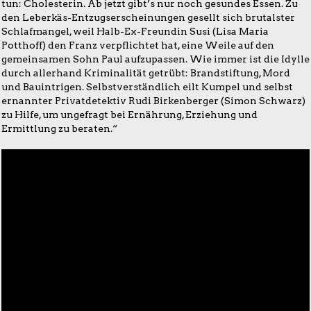
tun: Cholesterin. Ab jetzt gibt’s nur noch gesundes Essen. Zu
den Leberkäs-Entzugserscheinungen gesellt sich brutalster
Schlafmangel, weil Halb-Ex-Freundin Susi (Lisa Maria
Potthoff) den Franz verpflichtet hat, eine Weile auf den
gemeinsamen Sohn Paul aufzupassen. Wie immer ist die Idylle
durch allerhand Kriminalität getrübt: Brandstiftung, Mord
und Bauintrigen. Selbstverständlich eilt Kumpel und selbst
ernannter Privatdetektiv Rudi Birkenberger (Simon Schwarz)
zu Hilfe, um ungefragt bei Ernährung, Erziehung und
Ermittlung zu beraten.“