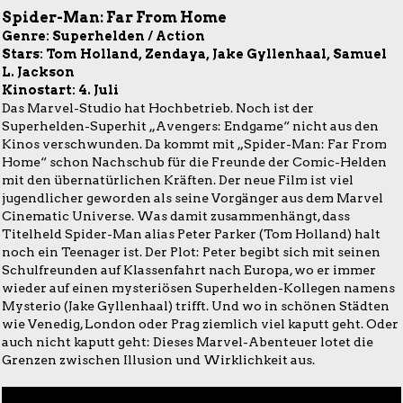
Spider-Man: Far From Home
Genre: Superhelden / Action
Stars: Tom Holland, Zendaya, Jake Gyllenhaal, Samuel
L. Jackson
Kinostart: 4. Juli
Das Marvel-Studio hat Hochbetrieb. Noch ist der
Superhelden-Superhit „Avengers: Endgame“ nicht aus den
Kinos verschwunden. Da kommt mit „Spider-Man: Far From
Home“ schon Nachschub für die Freunde der Comic-Helden
mit den übernatürlichen Kräften. Der neue Film ist viel
jugendlicher geworden als seine Vorgänger aus dem Marvel
Cinematic Universe. Was damit zusammenhängt, dass
Titelheld Spider-Man alias Peter Parker (Tom Holland) halt
noch ein Teenager ist. Der Plot: Peter begibt sich mit seinen
Schulfreunden auf Klassenfahrt nach Europa, wo er immer
wieder auf einen mysteriösen Superhelden-Kollegen namens
Mysterio (Jake Gyllenhaal) trifft. Und wo in schönen Städten
wie Venedig, London oder Prag ziemlich viel kaputt geht. Oder
auch nicht kaputt geht: Dieses Marvel-Abenteuer lotet die
Grenzen zwischen Illusion und Wirklichkeit aus.