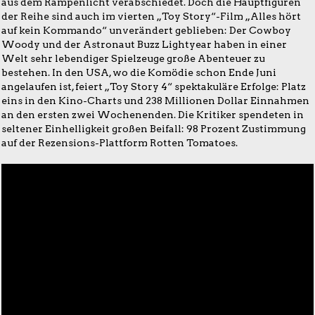
aus dem Rampenlicht verabschiedet. Doch die Hauptfiguren
der Reihe sind auch im vierten „Toy Story“-Film „Alles hört
auf kein Kommando“ unverändert geblieben: Der Cowboy
Woody und der Astronaut Buzz Lightyear haben in einer
Welt sehr lebendiger Spielzeuge große Abenteuer zu
bestehen. In den USA, wo die Komödie schon Ende Juni
angelaufen ist, feiert „Toy Story 4“ spektakuläre Erfolge: Platz
eins in den Kino-Charts und 238 Millionen Dollar Einnahmen
an den ersten zwei Wochenenden. Die Kritiker spendeten in
seltener Einhelligkeit großen Beifall: 98 Prozent Zustimmung
auf der Rezensions-Plattform Rotten Tomatoes.