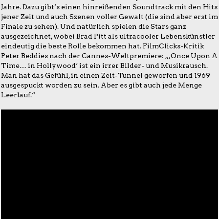
Jahre. Dazu gibt’s einen hinreißenden Soundtrack mit den Hits
jener Zeit und auch Szenen voller Gewalt (die sind aber erst im
Finale zu sehen). Und natürlich spielen die Stars ganz
ausgezeichnet, wobei Brad Pitt als ultracooler Lebenskünstler
eindeutig die beste Rolle bekommen hat. FilmClicks-Kritik
Peter Beddies nach der Cannes-Weltpremiere: „,Once Upon A
Time… in Hollywood‘ ist ein irrer Bilder- und Musikrausch.
Man hat das Gefühl, in einen Zeit-Tunnel geworfen und 1969
ausgespuckt worden zu sein. Aber es gibt auch jede Menge
Leerlauf.“