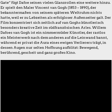
Gate“ fügt Dafoe seinen vielen Glanzrollen eine weitere hinzu.
Er spielt den Maler Vincent van Gogh (1853 – 1890), der
bekanntermaßen von seinem späteren Weltruhm nichts
hatte, weil er zu Lebzeiten als erfolgloser Außenseiter galt. Der
Film konzentriert sich zeitlich auf van Goghs künstlerisch
besonders kreative Zeit im südfranzösischen Arles. Willem
Dafoes van Gogh ist ein nimmermüder Künstler, der rastlos
ein Meisterwerk nach dem anderen auf die Leinwand bannt,
während er privat die Aura eines ewigen Verlierers trägt, in
dessen Augen nur selten Hoffnung aufblitzt: Bewegend,
berührend, gescheit und ganz großes Kino.