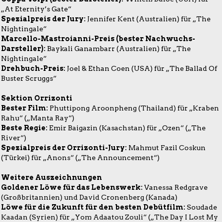
„At Eternity’s Gate“
Spezialpreis der Jury:
Jennifer Kent (Australien) für „The
Nightingale“
Marcello-Mastroianni-Preis (bester Nachwuchs-
Darsteller):
Baykali Ganambarr (Australien) für „The
Nightingale“
Drehbuch-Preis:
Joel & Ethan Coen (USA) für „The Ballad Of
Buster Scruggs“
Sektion Orrizonti
Bester Film:
Phuttipong Aroonpheng (Thailand) für „Kraben
Rahu“ („Manta Ray“)
Beste Regie:
Emir Baigazin (Kasachstan) für „Ozen“ („The
River“)
Spezialpreis der Orrizonti-Jury:
Mahmut Fazil Coskun
(Türkei) für „Anons“ („The Announcement“)
Weitere Auszeichnungen
Goldener Löwe für das Lebenswerk:
Vanessa Redgrave
(Großbritannien) und David Cronenberg (Kanada)
Löwe für die Zukunft für den besten Debütfilm:
Soudade
Kaadan (Syrien) für „Yom Adaatou Zouli“ („The Day I Lost My