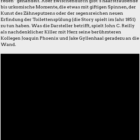
reden“ gehandelt. Aber zwischendurch gibt’s haarsträubende
bis urkomische Momente, die etwas mit giftigen Spinnen, der
Kunst des Zähneputzens oder der segensreichen neuen
Erfindung der Toilettenspülung (die Story spielt im Jahr 1851)
zu tun haben. Was die Darsteller betrifft, spielt John C. Reilly
als nachdenklicher Killer mit Herz seine berühmteren
Kollegen Joaquin Phoenix und Jake Gyllenhaal geradezu an die
Wand.