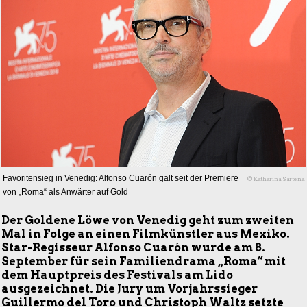
Favoritensieg in Venedig: Alfonso Cuarón galt seit der Premiere
© Katharina Sartena
von „Roma“ als Anwärter auf Gold
Der Goldene Löwe von Venedig geht zum zweiten
Mal in Folge an einen Filmkünstler aus Mexiko.
Star-Regisseur Alfonso Cuarón wurde am 8.
September für sein Familiendrama „Roma“ mit
dem Hauptpreis des Festivals am Lido
ausgezeichnet. Die Jury um Vorjahrssieger
Guillermo del Toro und Christoph Waltz setzte