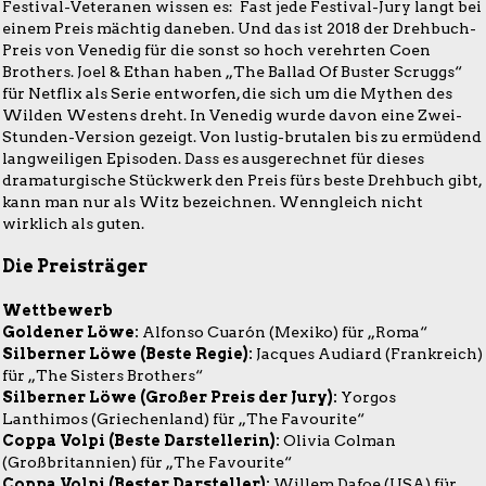
Festival-Veteranen wissen es: Fast jede Festival-Jury langt bei
einem Preis mächtig daneben. Und das ist 2018 der Drehbuch-
Preis von Venedig für die sonst so hoch verehrten Coen
Brothers. Joel & Ethan haben „The Ballad Of Buster Scruggs“
für Netflix als Serie entworfen, die sich um die Mythen des
Wilden Westens dreht. In Venedig wurde davon eine Zwei-
Stunden-Version gezeigt. Von lustig-brutalen bis zu ermüdend
langweiligen Episoden. Dass es ausgerechnet für dieses
dramaturgische Stückwerk den Preis fürs beste Drehbuch gibt,
kann man nur als Witz bezeichnen. Wenngleich nicht
wirklich als guten.
Die Preisträger
Wettbewerb
Goldener Löwe:
Alfonso Cuarón (Mexiko) für „Roma“
Silberner Löwe (Beste Regie):
Jacques Audiard (Frankreich)
für „The Sisters Brothers“
Silberner Löwe (Großer Preis der Jury):
Yorgos
Lanthimos (Griechenland) für „The Favourite“
Coppa Volpi (Beste Darstellerin):
Olivia Colman
(Großbritannien) für „The Favourite“
Coppa Volpi (Bester Darsteller):
Willem Dafoe (USA) für