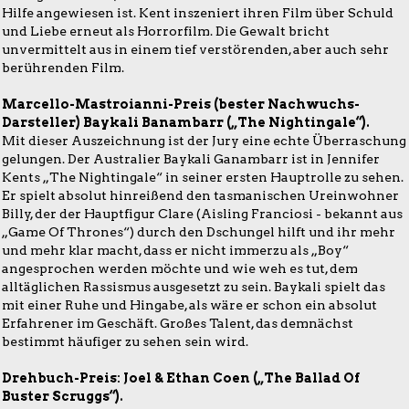
Hilfe angewiesen ist. Kent inszeniert ihren Film über Schuld
und Liebe erneut als Horrorfilm. Die Gewalt bricht
unvermittelt aus in einem tief verstörenden, aber auch sehr
berührenden Film.
Marcello-Mastroianni-Preis (bester Nachwuchs-
Darsteller) Baykali Banambarr („The Nightingale“).
Mit dieser Auszeichnung ist der Jury eine echte Überraschung
gelungen. Der Australier Baykali Ganambarr ist in Jennifer
Kents „The Nightingale“ in seiner ersten Hauptrolle zu sehen.
Er spielt absolut hinreißend den tasmanischen Ureinwohner
Billy, der der Hauptfigur Clare (Aisling Franciosi - bekannt aus
„Game Of Thrones“) durch den Dschungel hilft und ihr mehr
und mehr klar macht, dass er nicht immerzu als „Boy“
angesprochen werden möchte und wie weh es tut, dem
alltäglichen Rassismus ausgesetzt zu sein. Baykali spielt das
mit einer Ruhe und Hingabe, als wäre er schon ein absolut
Erfahrener im Geschäft. Großes Talent, das demnächst
bestimmt häufiger zu sehen sein wird.
Drehbuch-Preis: Joel & Ethan Coen („The Ballad Of
Buster Scruggs“).