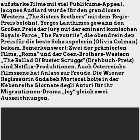
auf starke Filme mit viel Publikums-Appeal.
Jacques Audiard wurde für den grandiosen
Western „The Sisters Brothers“ mit dem Regie-
Preis belohnt. Yorgos Lanthimos gewann den
Großen Preis der Jury
mit der eminent komischen
Royals-Farce „The Favourite“, die obendrein den
Preis für die beste Schauspelerin (Olivia Colman)
bekam. Bemerkenswert: Zwei der prämierten
Filme, „Roma“ und der Coen-Brothers-Western
„The Ballad Of Buster Scruggs“ (Drehbuch-Preis)
sind Netflix-Produktionen. Auch Österreichs
Filmszene hat Anlass zur Freude. Die Wiener
Regisseurin Sudabeh Mortezai holte in der
Nebenreihe Giornate degli Autori für ihr
Migrantinnen-Drama „Joy“ gleich zwei
Auszeichnungen.