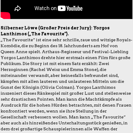
Silberner Löwe (Großer Preis der Jury): Yorgos
Lanthimos („The Favourite“).
„The Favourite“ ist eine sehr schrille, raue und witzige Royals-
Komödie, die zu Beginn des 18. Jahrhunderts am Hof von
Queen Anne spielt. Arthaus-Regisseur und Festival-Liebling
Yorgos Lanthimos drehte hier erstmals einen Film fürs große
Publikum. Die Story ist mit einem Satz erzählt: Zwei
Herzoginnen (Rachel Weisz und Emma Stone), die
miteinander verwandt, aber keinesfalls befreundet sind,
kämpfen mit allen lauteren und unlauteren Mitteln um die
Gunst der Königin (Olivia Colman). Yorgos Lanthimos
inszeniert dieses Ränkespiel mit großer Lust und stellenweise
sehr drastischen Pointen. Man kann die Machtkämpfe als
Ausdruck für die hohen Hürden betrachten, mit denen Frauen
konfrontiert werden, wenn sie ihre Stellung in der
Gesellschaft verbessern wollen. Man kann „The Favourite“
aber auch als hinreißendes Unterhaltungsstück genießen, in
dem drei großartige Schauspielerinnen alle Waffen der