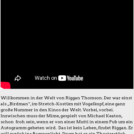
Willkommen in der Welt von Riggan Thomson. Der war einst
als „Birdman“, im Stretch-Kostüm mit Vogelkopf, eine ganz
große Nummer in den Kinos der Welt. Vorbei, vorbei.
Inzwischen muss der Mime, gespielt von Michael Keaton,
schon froh sein, wenn er von einer Mutti in einem Pub um ein
Autogramm gebeten wird. Das ist kein Leben, findet Riggan. Er
will zurück ins Rampenlicht. Drum hat er ein Theaterstück