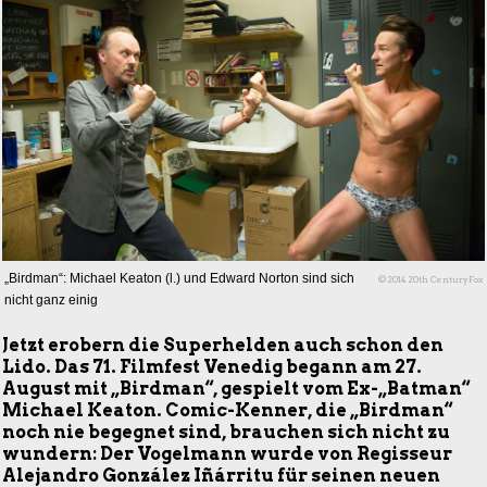
„Birdman“: Michael Keaton (l.) und Edward Norton sind sich
© 2014 20th CenturyFox
nicht ganz einig
Jetzt erobern die Superhelden auch schon den
Lido. Das 71. Filmfest Venedig begann am 27.
August mit „Birdman“, gespielt vom Ex-„Batman“
Michael Keaton. Comic-Kenner, die „Birdman“
noch nie begegnet sind, brauchen sich nicht zu
wundern: Der Vogelmann wurde von Regisseur
Alejandro González Iñárritu für seinen neuen