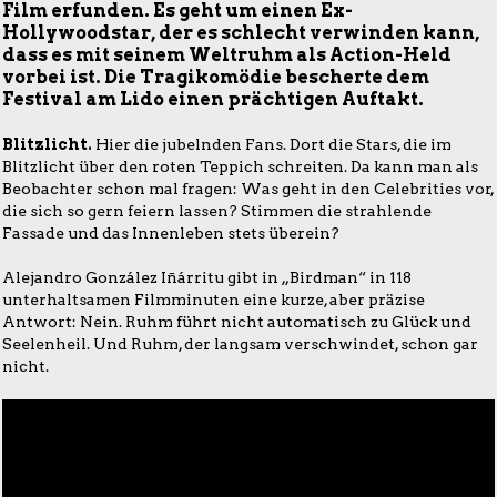
Film erfunden. Es geht um einen Ex-
Hollywoodstar, der es schlecht verwinden kann,
dass es mit seinem Weltruhm als Action-Held
vorbei ist. Die Tragikomödie bescherte dem
Festival am Lido einen prächtigen Auftakt.
Blitzlicht.
Hier die jubelnden Fans. Dort die Stars, die im
Blitzlicht über den roten Teppich schreiten. Da kann man als
Beobachter schon mal fragen: Was geht in den Celebrities vor,
die sich so gern feiern lassen? Stimmen die strahlende
Fassade und das Innenleben stets überein?
Alejandro González Iñárritu gibt in „Birdman“ in 118
unterhaltsamen Filmminuten eine kurze, aber präzise
Antwort: Nein. Ruhm führt nicht automatisch zu Glück und
Seelenheil. Und Ruhm, der langsam verschwindet, schon gar
nicht.