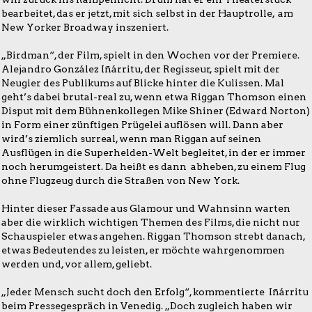
bearbeitet, das er jetzt, mit sich selbst in der Hauptrolle, am
New Yorker Broadway inszeniert.
„Birdman“, der Film, spielt in den Wochen vor der Premiere.
Alejandro González Iñárritu, der Regisseur, spielt mit der
Neugier des Publikums auf Blicke hinter die Kulissen. Mal
geht’s dabei brutal-real zu, wenn etwa Riggan Thomson einen
Disput mit dem Bühnenkollegen Mike Shiner (Edward Norton)
in Form einer zünftigen Prügelei auflösen will. Dann aber
wird’s ziemlich surreal, wenn man Riggan auf seinen
Ausflügen in die Superhelden-Welt begleitet, in der er immer
noch herumgeistert. Da heißt es dann abheben, zu einem Flug
ohne Flugzeug durch die Straßen von New York.
Hinter dieser Fassade aus Glamour und Wahnsinn warten
aber die wirklich wichtigen Themen des Films, die nicht nur
Schauspieler etwas angehen. Riggan Thomson strebt danach,
etwas Bedeutendes zu leisten, er möchte wahrgenommen
werden und, vor allem, geliebt.
„Jeder Mensch sucht doch den Erfolg“, kommentierte Iñárritu
beim Pressegespräch in Venedig. „Doch zugleich haben wir