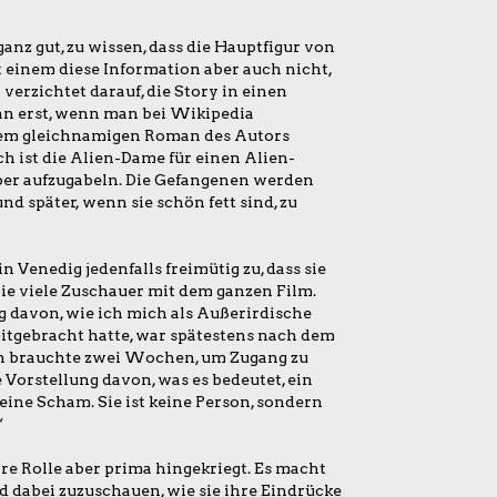
 ganz gut, zu wissen, dass die Hauptfigur von
 einem diese Information aber auch nicht,
verzichtet darauf, die Story in einen
an erst, wenn man bei Wikipedia
 dem gleichnamigen Roman des Autors
 ist die Alien-Dame für einen Alien-
per aufzugabeln. Die Gefangenen werden
d später, wenn sie schön fett sind, zu
 Venedig jedenfalls freimütig zu, dass sie
ie viele Zuschauer mit dem ganzen Film.
g davon, wie ich mich als Außerirdische
mitgebracht hatte, war spätestens nach dem
Ich brauchte zwei Wochen, um Zugang zu
e Vorstellung davon, was es bedeutet, ein
eine Scham. Sie ist keine Person, sondern
“
hre Rolle aber prima hingekriegt. Es macht
d dabei zuzuschauen, wie sie ihre Eindrücke