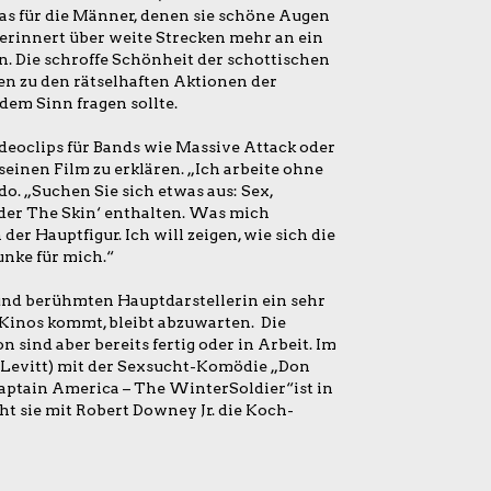
as für die Männer, denen sie schöne Augen
 erinnert über weite Strecken mehr an ein
. Die schroffe Schönheit der schottischen
n zu den rätselhaften Aktionen der
dem Sinn fragen sollte.
ideoclips für Bands wie Massive Attack oder
einen Film zu erklären. „Ich arbeite ohne
o. „Suchen Sie sich etwas aus: Sex,
Under The Skin‘ enthalten. Was mich
 der Hauptfigur. Ich will zeigen, wie sich die
unke für mich.“
 und berühmten Hauptdarstellerin ein sehr
 Kinos kommt, bleibt abzuwarten. Die
sind aber bereits fertig oder in Arbeit. Im
Levitt) mit der Sexsucht-Komödie „Don
aptain America – The WinterSoldier“ist in
t sie mit Robert Downey Jr. die Koch-