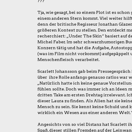
???
Tja, wie gesagt, bei so einem Plot ist es schon
einem anderen Stern kommt. Viel weiter hilft
denn der britische Regisseur Jonathan Glazer 
größeren Kontext zu stellen. Den entdeckt m
recherchiert: „Under The Skin“ basiert auf
Michel Faber. Im sehr schwarzhumorigen Buch
Konzern tätig und hat die Aufgabe, Autostop
(was im Film nicht vorkommt) aufgepäppelt un
Menschenfleisch verarbeitet.
Scarlett Johansson gab beim Pressegespräch in
über ihre Rolle anfangs genauso ratlos war w
„Natürlich hatte ich keine genaue Vorstellun
fühlen sollte. Doch was immer ich an Ideen 
dritten Take am ersten Drehtag irrelevant. 
dieser Laura zu finden. Als Alien hat sie kein
Mensch zu sein. Sie kennt keine Schuld und k
wirklich ein Wesen aus einer anderen Welt.
Angesichts von so viel Distanz hat Scarlett i
Spaß, dieser stillen Fremden auf der Leinwan