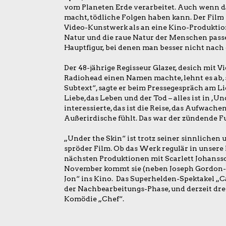
vom Planeten Erde verarbeitet. Auch wenn d
macht, tödliche Folgen haben kann. Der Film
Video-Kunstwerk als an eine Kino-Produktion
Natur und die raue Natur der Menschen passe
Hauptfigur, bei denen man besser nicht nach 
Der 48-jährige Regisseur Glazer, desich mit V
Radiohead einen Namen machte, lehnt es ab, s
Subtext“, sagte er beim Pressegespräch am Lid
Liebe,das Leben und der Tod – alles ist in ,
interessierte, das ist die Reise, das Aufwachen
Außerirdische fühlt. Das war der zündende F
„Under the Skin“ ist trotz seiner sinnlichen
spröder Film. Ob das Werk regulär in unsere
nächsten Produktionen mit Scarlett Johansson 
November kommt sie (neben Joseph Gordon-
Jon“ ins Kino. Das Superhelden-Spektakel „C
der Nachbearbeitungs-Phase, und derzeit dreh
Komödie „Chef“.