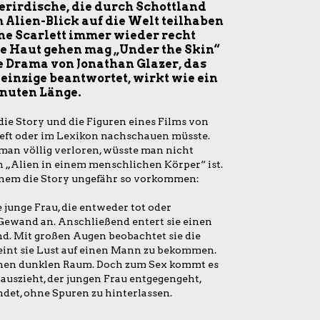
ßerirdische, die durch Schottland
 Alien-Blick auf die Welt teilhaben
höne Scarlett immer wieder recht
die Haut gehen mag „Under the Skin“
e Drama von Jonathan Glazer, das
 einzige beantwortet, wirkt wie ein
inuten Länge.
ie Story und die Figuren eines Films von
eft oder im Lexikon nachschauen müsste.
 man völlig verloren, wüsste man nicht
n „Alien in einem menschlichen Körper“ ist.
inem die Story ungefähr so vorkommen:
 junge Frau, die entweder tot oder
Gewand an. Anschließend entert sie einen
d. Mit großen Augen beobachtet sie die
int sie Lust auf einen Mann zu bekommen.
einen dunklen Raum. Doch zum Sex kommt es
auszieht, der jungen Frau entgegengeht,
det, ohne Spuren zu hinterlassen.