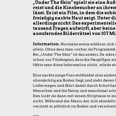
„Under The Skin“ spielt sie eine Au
reist und die Kinobesucher an ihrem
lässt. Es ist ein Film, in dem die sc
freizügig nackte Haut zeigt. Unter 
allerdings nicht: Das experimentell
tausend Fragen aufwirft, aber keine
ausuferndes Bilderrätsel von 107 M
Information.
Normalerweise erklären sich d
allein. Ohne dass man vorher im Programmh
Bei „Under The Skin“ ist das anders. Da wäre
schon vor Filmbeginn, dass die Hauptfigur ei
Hätte man diese Information nicht, würde e
Eine nackte junge Frau entkleidet eine andere
ohnmächtig am Boden liegt, und zieht deren 
Lieferwagen und fährt damit durch Schottlan
Menschen und die Natur, und manchmal sche
Den lockt sie dann mit einem Striptease in 
nicht. Während der Mann, der sich ebenfalls 
versinkt er plötzlich im Boden und verschwin