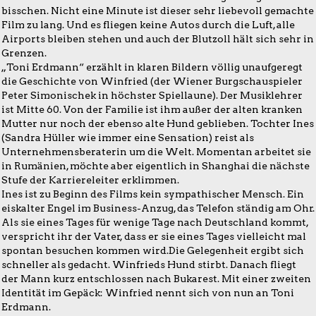
bisschen. Nicht eine Minute ist dieser sehr liebevoll gemachte
Film zu lang. Und es fliegen keine Autos durch die Luft, alle
Airports bleiben stehen und auch der Blutzoll hält sich sehr in
Grenzen.
„Toni Erdmann“ erzählt in klaren Bildern völlig unaufgeregt
die Geschichte von Winfried (der Wiener Burgschauspieler
Peter Simonischek in höchster Spiellaune). Der Musiklehrer
ist Mitte 60. Von der Familie ist ihm außer der alten kranken
Mutter nur noch der ebenso alte Hund geblieben. Tochter Ines
(Sandra Hüller wie immer eine Sensation) reist als
Unternehmensberaterin um die Welt. Momentan arbeitet sie
in Rumänien, möchte aber eigentlich in Shanghai die nächste
Stufe der Karriereleiter erklimmen.
Ines ist zu Beginn des Films kein sympathischer Mensch. Ein
eiskalter Engel im Business-Anzug, das Telefon ständig am Ohr.
Als sie eines Tages für wenige Tage nach Deutschland kommt,
verspricht ihr der Vater, dass er sie eines Tages vielleicht mal
spontan besuchen kommen wird.Die Gelegenheit ergibt sich
schneller als gedacht. Winfrieds Hund stirbt. Danach fliegt
der Mann kurz entschlossen nach Bukarest. Mit einer zweiten
Identität im Gepäck: Winfried nennt sich von nun an Toni
Erdmann.