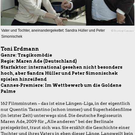
Vater und Tochter, aneinandergekettet: Sandra Hüller und Peter
© Festival Cannes
Simonischek
Toni Erdmann
Genre: Tragikomödie
Regie: Maren Ade (Deutschland)
Starfaktor: international gesehen nicht besonders
hoch, aber Sandra Hüller und Peter Simonischek
spielen hinreißend
Cannes-Premiere: Im Wettbewerb um die Goldene
Palme
162 Filmminuten – das ist eine Längen-Liga, in der eigentlich
nur Quentin Tarantino (schon immer) und Superheldenfilme
(in letzter Zeit) unterwegs sind. Die deutsche Regisseurin
Maren Ade, 2009 für „Alle anderen“ bei der Berlinale
preisgekrönt, traut sich was. Sie erzählt die Geschichte einer
Tochter und ihres Vaters in eben dieser Länge. Langweilt kein