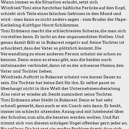
Wann immer es die Situation erlaubt, setzt sich
Winfried/Toni eine furchtbar häßliche Perücke auf den Kopf,
schiebt sich Teile eines falschen Gebisses in den Mund und
wird - man kann es nicht anders sagen - zum Bruder der Hape-
Kerkeling-Kultfigur Horst Schlämmer.
Toni Erdmann macht die schlechtesten Scherze, die man sich
vorstellen kann. Er lacht an den unpassendsten Stellen. Und
genau damit fällt er in Bukarest negativ auf. Seine Tochter ist
schockiert, dass der Vater so plötzlich kommt. Die
Verwandlung zu einer anderen Person scheint sie schon zu
kennen. Denn wenn es etwas gibt, was die beiden noch
miteinander verbindet, dann ist es der schwarze Humor, den
Vater und Tochter lieben.
Winfrieds Auftritt in Bukarest scheint von kurzer Dauer zu
sein. Die Tochter hat keine Zeit für ihn. Er selbst passt so
überhaupt nicht in ihre Welt der Unternehmensberatung.
Also reist er wieder ab. Denkt zumindest seine Tochter.
Toni Erdmann aber bleibt in Bukarest. Denn er hat sehr
schnell gemerkt, dass auch er ein Coach sein kann. Er berät,
immer im schlecht sitzenden Anzug und mit Jutebeutel über
der Schulter, nun alle, die beraten werden wollen. Und Rat
nimmt sich von diesem schrägen Vogel offenbar gern jeder an.
Bis auf Ines. Die hat erst ein großes Problem damit, dass sich