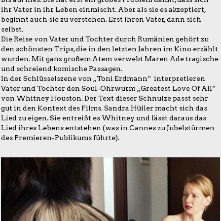
ihr Vater in ihr Leben einmischt. Aber als sie es akzeptiert,
beginnt auch sie zu verstehen. Erst ihren Vater, dann sich
selbst.
Die Reise von Vater und Tochter durch Rumänien gehört zu
den schönsten Trips, die in den letzten Jahren im Kino erzählt
wurden. Mit ganz großem Atem verwebt Maren Ade tragische
und schreiend komische Passagen.
In der Schlüsselszene von „Toni Erdmann“ interpretieren
Vater und Tochter den Soul-Ohrwurm „Greatest Love Of All“
von Whitney Houston. Der Text dieser Schnulze passt sehr
gut in den Kontext des Films. Sandra Hüller macht sich das
Lied zu eigen. Sie entreißt es Whitney und lässt daraus das
Lied ihres Lebens entstehen (was in Cannes zu Jubelstürmen
des Premieren-Publikums führte).