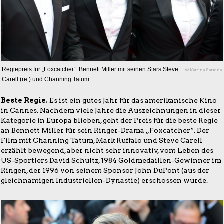
Regiepreis für „Foxcatcher“: Bennett Miller mit seinen Stars Steve
© Katrina Sartena
Carell (re.) und Channing Tatum
Beste Regie.
Es ist ein gutes Jahr für das amerikanische Kino
in Cannes. Nachdem viele Jahre die Auszeichnungen in dieser
Kategorie in Europa blieben, geht der Preis für die beste Regie
an Bennett Miller für sein Ringer-Drama „Foxcatcher“. Der
Film mit Channing Tatum, Mark Ruffalo und Steve Carell
erzählt bewegend, aber nicht sehr innovativ, vom Leben des
US-Sportlers David Schultz, 1984 Goldmedaillen-Gewinner im
Ringen, der 1996 von seinem Sponsor John DuPont (aus der
gleichnamigen Industriellen-Dynastie) erschossen wurde.