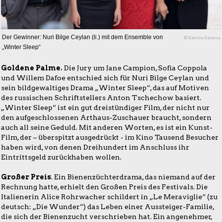
Der Gewinner: Nuri Bilge Ceylan (li.) mit dem Ensemble von
© Katrina Sartena
„Winter Sleep“
Goldene Palme.
Die Jury um Jane Campion, Sofia Coppola
und Willem Dafoe entschied sich für Nuri Bilge Ceylan und
sein bildgewaltiges Drama „Winter Sleep“, das auf Motiven
des russischen Schriftstellers Anton Tschechow basiert.
„Winter Sleep“ ist ein gut dreistündiger Film, der nicht nur
den aufgeschlossenen Arthaus-Zuschauer braucht, sondern
auch all seine Geduld. Mit anderen Worten, es ist ein Kunst-
Film, der – überspitzt ausgedrückt - im Kino Tausend Besucher
haben wird, von denen Dreihundert im Anschluss ihr
Eintrittsgeld zurückhaben wollen.
Großer Preis
. Ein Bienenzüchterdrama, das niemand auf der
Rechnung hatte, erhielt den Großen Preis des Festivals. Die
Italienerin Alice Rohrwacher schildert in „Le Meraviglie“ (zu
deutsch: „Die Wunder“) das Leben einer Aussteiger-Familie,
die sich der Bienenzucht verschrieben hat. Ein angenehmer,