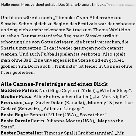
Hätte einen Preis verdient gehabt: Das Sharia-Drama „Timbuktu“
© Festival de Cannes
Und dann wäre da noch „Timbuktu“ von Abderrahmane
Sissako. Schon gleich zu Beginn des Festivals war der schönste
und zugleich erschreckendste Beitrag zum Thema Weltkino
zu sehen. Der mauretanische Regisseur Sissako erzählt
schonungslos von Gotteskriegern, die brutal versuchen, die
Sharia umzusetzen. Es darf weder gesungen noch getanzt
werden. Und auch Fußballspielen ist verboten. Also spielt
man ohne Ball. Eine unvergessliche Szene und ein großer,
großer Film. Doch auch „Timbuktu“ ist leider in Cannes ohne
Preis geblieben.
Alle Cannes-Preisträger auf einen Blick
Goldene Palme:
Nuri Bilge Ceylan (Türkei), „Winter Sleep“.
Großer Preis:
Alice Rohrwacher (Italien), „Le Meraviglie“.
Preis der Jury:
Xavier Dolan (Kanada), „Mommy“ & Jean-Luc
Godard (Schweiz), „Adieu au Langage“.
Beste Regie:
Bennett Miller (USA), „Foxcatcher“.
Beste Darstellerin:
Julianne Moore (USA), „Maps to the
Stars“.
Bester Darsteller:
Timothy Spall (Großbritannien), „Mr.