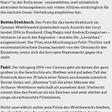
Stars“ in der Rolle einer verzweifelten, weil allmählich
alternden Schauspielerin mit vielen Allüren eindringlich für
die nächste Oscar-Verleihung empfohlen hat.
Bestes Drehbuch.
Der Preis für das beste Drehbuch im
Cannes-Wettbewerb (zumindest nach Ansicht der Jury)
landet 2014 in Russland. Oleg Negin und Andrej Zvyagintsev –
letzterer ist auch der Regisseur – wurden für „Leviathan“
ausgezeichnet. Der Film, eine Mischung aus Polit-Thriller und
existenzialistischem Drama, handelt von der Ohnmacht des
Einzelnen, wenn sich die korrupte Staatsmacht gegen ihn
stellt.
Fazit.
Der Jahrgang 2014 von Cannes geht als keiner der ganz
großen in die Geschichte ein. Bleiben wird auf jeden Fall der
Eindruck, dass ein 25 Jahre altes Talent aus Kanada (nämlich
Xavier Dolan mit „Mommy“) all die alten Männer der
Arthaus-Weltkinos wahrhaft alt aussehen lässt. Vielleicht
nimmt dies das Festival als ein Zeichen und setzt stärker auf
junge, unverbrauchte Filmtalente.
Nicht unerwähnt sollen jene Filme des Wettbewerbs bleiben,