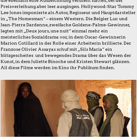
die ebenfalls eine Auszeichnung verdient hätten, bei der
Preisverleihung aber leer ausgingen. Hollywood-Star Tommy
Lee Jones imponierte als Autor, Regisseur und Hauptdarsteller
in „The Homesman“ – einem Western. Die Belgier Luc und
Jean-Pierre Dardenne, zweifache Goldene-Palme-Gewinner,
legten mit „Deux jours, une nuit“ einmal mehr ein
meisterliches Sozialdrama vor, in dem Oscar-Gewinnerin
Marion Cotillard in der Rolle einer Arbeiterin brillierte. Der
Franzose Olivier Assayas schuf mit „Sils Maria“ ein
blitzgescheites und bewegendes Drama über das Wesen der
Kunst, in dem Juliette Binoche und Kristen Stewart glänzen.
All diese Filme werden im Kino ihr Publikum finden.