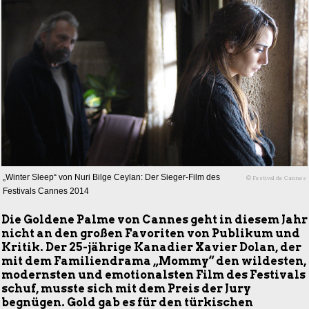
„Winter Sleep“ von Nuri Bilge Ceylan: Der Sieger-Film des
© Festival de Cannes
Festivals Cannes 2014
Die Goldene Palme von Cannes geht in diesem Jahr
nicht an den großen Favoriten von Publikum und
Kritik. Der 25-jährige Kanadier Xavier Dolan, der
mit dem Familiendrama „Mommy“ den wildesten,
modernsten und emotionalsten Film des Festivals
schuf, musste sich mit dem Preis der Jury
begnügen. Gold gab es für den türkischen