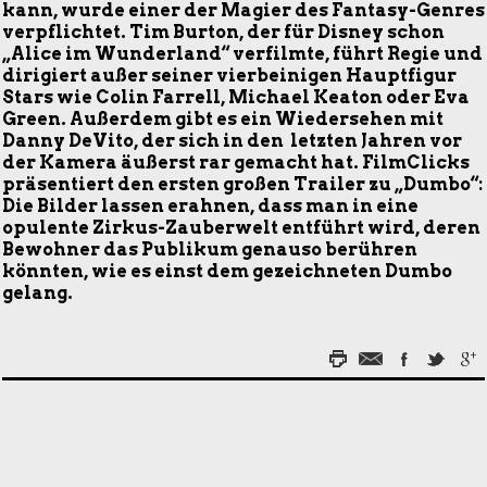
kann, wurde einer der Magier des Fantasy-Genres
verpflichtet. Tim Burton, der für Disney schon
„Alice im Wunderland“ verfilmte, führt Regie und
dirigiert außer seiner vierbeinigen Hauptfigur
Stars wie Colin Farrell, Michael Keaton oder Eva
Green. Außerdem gibt es ein Wiedersehen mit
Danny DeVito, der sich in den letzten Jahren vor
der Kamera äußerst rar gemacht hat. FilmClicks
präsentiert den ersten großen Trailer zu „Dumbo“:
Die Bilder lassen erahnen, dass man in eine
opulente Zirkus-Zauberwelt entführt wird, deren
Bewohner das Publikum genauso berühren
könnten, wie es einst dem gezeichneten Dumbo
gelang.