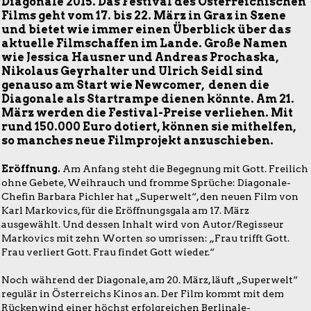
Diagonale 2015. Das Festival des Österreichischen
Films geht vom 17. bis 22. März in Graz in Szene
und bietet wie immer einen Überblick über das
aktuelle Filmschaffen im Lande. Große Namen
wie Jessica Hausner und Andreas Prochaska,
Nikolaus Geyrhalter und Ulrich Seidl sind
genauso am Start wie Newcomer, denen die
Diagonale als Startrampe dienen könnte. Am 21.
März werden die Festival-Preise verliehen. Mit
rund 150.000 Euro dotiert, können sie mithelfen,
so manches neue Filmprojekt anzuschieben.
Eröffnung.
Am Anfang steht die Begegnung mit Gott. Freilich
ohne Gebete, Weihrauch und fromme Sprüche: Diagonale-
Chefin Barbara Pichler hat „Superwelt“, den neuen Film von
Karl Markovics, für die Eröffnungsgala am 17. März
ausgewählt. Und dessen Inhalt wird von Autor/Regisseur
Markovics mit zehn Worten so umrissen: „Frau trifft Gott.
Frau verliert Gott. Frau findet Gott wieder.“
Noch während der Diagonale, am 20. März, läuft „Superwelt“
regulär in Österreichs Kinos an. Der Film kommt mit dem
Rückenwind einer höchst erfolgreichen Berlinale-