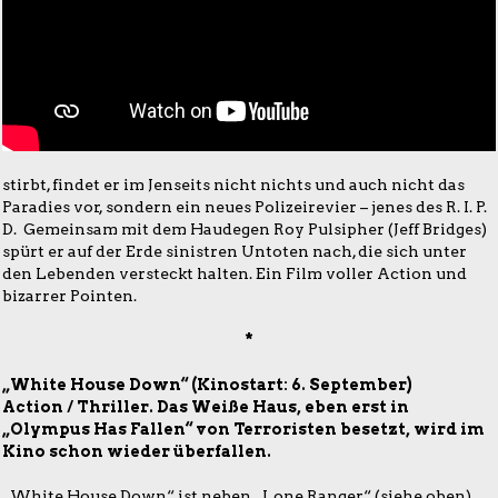
stirbt, findet er im Jenseits nicht nichts und auch nicht das
Paradies vor, sondern ein neues Polizeirevier – jenes des R. I. P.
D. Gemeinsam mit dem Haudegen Roy Pulsipher (Jeff Bridges)
spürt er auf der Erde sinistren Untoten nach, die sich unter
den Lebenden versteckt halten. Ein Film voller Action und
bizarrer Pointen.
*
„White House Down“ (Kinostart: 6. September)
Action / Thriller. Das Weiße Haus, eben erst in
„Olympus Has Fallen“ von Terroristen besetzt, wird im
Kino schon wieder überfallen.
„White House Down“ ist neben „Lone Ranger“ (siehe oben)