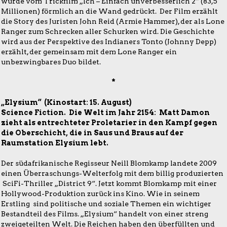
wurde vom Trickfilm „Ich – Einfach unverbesserlich 2“ (83,5
Millionen) förmlich an die Wand gedrückt. Der Film erzählt
die Story des Juristen John Reid (Armie Hammer), der als Lone
Ranger zum Schrecken aller Schurken wird. Die Geschichte
wird aus der Perspektive des Indianers Tonto (Johnny Depp)
erzählt, der gemeinsam mit dem Lone Ranger ein
unbezwingbares Duo bildet.
*
„Elysium“ (Kinostart: 15. August)
Science Fiction. Die Welt im Jahr 2154: Matt Damon
zieht als entrechteter Proletarier in den Kampf gegen
die Oberschicht, die in Saus und Braus auf der
Raumstation Elysium lebt.
Der südafrikanische Regisseur Neill Blomkamp landete 2009
einen Überraschungs-Welterfolg mit dem billig produzierten
SciFi-Thriller „District 9“. Jetzt kommt Blomkamp mit einer
Hollywood-Produktion zurück ins Kino. Wie in seinem
Erstling sind politische und soziale Themen ein wichtiger
Bestandteil des Films. „Elysium“ handelt von einer streng
zweigeteilten Welt. Die Reichen haben den überfüllten und