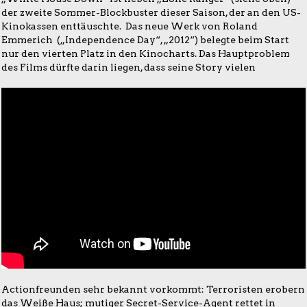
der zweite Sommer-Blockbuster dieser Saison, der an den US-
Kinokassen enttäuschte. Das neue Werk von Roland
Emmerich („Independence Day“, „2012“) belegte beim Start
nur den vierten Platz in den Kinocharts. Das Hauptproblem
des Films dürfte darin liegen, dass seine Story vielen
Actionfreunden sehr bekannt vorkommt: Terroristen erobern
das Weiße Haus; mutiger Secret-Service-Agent rettet in