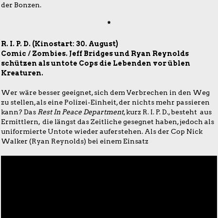
der Bonzen.
*
R. I. P. D. (Kinostart: 30. August)
Comic / Zombies. Jeff Bridges und Ryan Reynolds
schützen als untote Cops die Lebenden vor üblen
Kreaturen.
Wer wäre besser geeignet, sich dem Verbrechen in den Weg
zu stellen, als eine Polizei-Einheit, der nichts mehr passieren
kann? Das
Rest In Peace Department
, kurz R. I. P. D., besteht aus
Ermittlern, die längst das Zeitliche gesegnet haben, jedoch als
uniformierte Untote wieder auferstehen. Als der Cop Nick
Walker (Ryan Reynolds) bei einem Einsatz