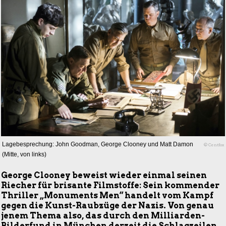
Lagebesprechung: John Goodman, George Clooney und Matt Damon
© Centfox
(Mitte, von links)
George Clooney beweist wieder einmal seinen
Riecher für brisante Filmstoffe: Sein kommender
Thriller „Monuments Men“ handelt vom Kampf
gegen die Kunst-Raubzüge der Nazis. Von genau
jenem Thema also, das durch den Milliarden-
Bilderfund in München derzeit die Schlagzeilen