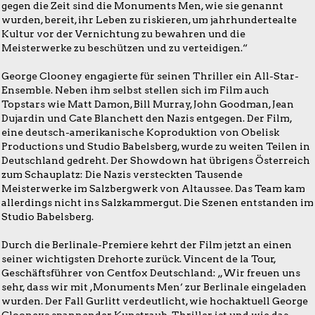
gegen die Zeit sind die Monuments Men, wie sie genannt
wurden, bereit, ihr Leben zu riskieren, um jahrhundertealte
Kultur vor der Vernichtung zu bewahren und die
Meisterwerke zu beschützen und zu verteidigen.“
George Clooney engagierte für seinen Thriller ein All-Star-
Ensemble. Neben ihm selbst stellen sich im Film auch
Topstars wie Matt Damon, Bill Murray, John Goodman, Jean
Dujardin und Cate Blanchett den Nazis entgegen. Der Film,
eine deutsch-amerikanische Koproduktion von Obelisk
Productions und Studio Babelsberg, wurde zu weiten Teilen in
Deutschland gedreht. Der Showdown hat übrigens Österreich
zum Schauplatz: Die Nazis versteckten Tausende
Meisterwerke im Salzbergwerk von Altaussee. Das Team kam
allerdings nicht ins Salzkammergut. Die Szenen entstanden im
Studio Babelsberg.
Durch die Berlinale-Premiere kehrt der Film jetzt an einen
seiner wichtigsten Drehorte zurück. Vincent de la Tour,
Geschäftsführer von Centfox Deutschland: „Wir freuen uns
sehr, dass wir mit ,Monuments Men‘ zur Berlinale eingeladen
wurden. Der Fall Gurlitt verdeutlicht, wie hochaktuell George
Clooneys spannender Kunstraub-Thriller ist und wie das