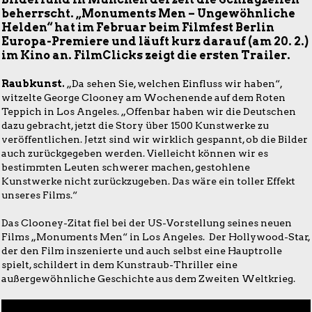
beherrscht. „Monuments Men – Ungewöhnliche
Helden“ hat im Februar beim Filmfest Berlin
Europa-Premiere und läuft kurz darauf (am 20. 2.)
im Kino an. FilmClicks zeigt die ersten Trailer.
Raubkunst.
„Da sehen Sie, welchen Einfluss wir haben“,
witzelte George Clooney am Wochenende auf dem Roten
Teppich in Los Angeles. „Offenbar haben wir die Deutschen
dazu gebracht, jetzt die Story über 1500 Kunstwerke zu
veröffentlichen. Jetzt sind wir wirklich gespannt, ob die Bilder
auch zurückgegeben werden. Vielleicht können wir es
bestimmten Leuten schwerer machen, gestohlene
Kunstwerke nicht zurückzugeben. Das wäre ein toller Effekt
unseres Films.“
Das Clooney-Zitat fiel bei der US-Vorstellung seines neuen
Films „Monuments Men“ in Los Angeles. Der Hollywood-Star,
der den Film inszenierte und auch selbst eine Hauptrolle
spielt, schildert in dem Kunstraub-Thriller eine
außergewöhnliche Geschichte aus dem Zweiten Weltkrieg.