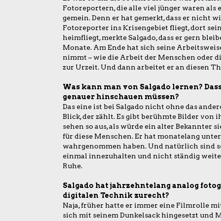
Fotoreportern, die alle viel jünger waren als 
gemein. Denn er hat gemerkt, dass er nicht w
Fotoreporter ins Krisengebiet fliegt, dort se
heimfliegt, merkte Salgado, dass er gern blei
Monate. Am Ende hat sich seine Arbeitsweise
nimmt – wie die Arbeit der Menschen oder di
zur Urzeit. Und dann arbeitet er an diesen T
Was kann man von Salgado lernen? Dass
genauer hinschauen müssen?
Das eine ist bei Salgado nicht ohne das ander
Blick, der zählt. Es gibt berühmte Bilder von 
sehen so aus, als würde ein alter Bekannter s
für diese Menschen. Er hat monatelang unter i
wahrgenommen haben. Und natürlich sind sei
einmal innezuhalten und nicht ständig weiter
Ruhe.
Salgado hat jahrzehntelang analog fotog
digitalen Technik zurecht?
Naja, früher hatte er immer eine Filmrolle mi
sich mit seinem Dunkelsack hingesetzt und Ma