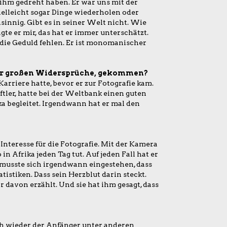
ihm gedreht haben. Er war uns mit der
elleicht sogar Dinge wiederholen oder
sinnig. Gibt es in seiner Welt nicht. Wie
te er mir, das hat er immer unterschätzt.
die Geduld fehlen. Er ist monomanischer
 der großen Widersprüche, gekommen?
arriere hatte, bevor er zur Fotografie kam.
tler, hatte bei der Weltbank einen guten
a begleitet. Irgendwann hat er mal den
Interesse für die Fotografie. Mit der Kamera
in Afrika jeden Tag tut. Auf jeden Fall hat er
 musste sich irgendwann eingestehen, dass
atistiken. Dass sein Herzblut darin steckt.
r davon erzählt. Und sie hat ihm gesagt, dass
ich wieder der Anfänger unter anderen