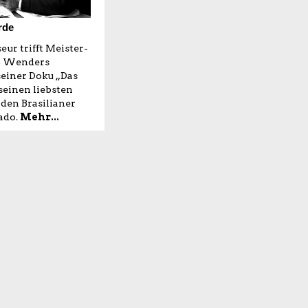
rde
eur trifft Meister-
m Wenders
seiner Doku „Das
seinen liebsten
 den Brasilianer
ado.
Mehr...