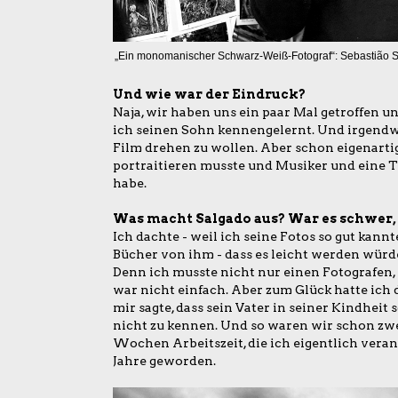
„Ein monomanischer Schwarz-Weiß-Fotograf“: Sebastião 
Und wie war der Eindruck?
Naja, wir haben uns ein paar Mal getroffen 
ich seinen Sohn kennengelernt. Und irgendw
Film drehen zu wollen. Aber schon eigenartig
portraitieren musste und Musiker und eine Tä
habe.
Was macht Salgado aus? War es schwer,
Ich dachte - weil ich seine Fotos so gut kan
Bücher von ihm - dass es leicht werden würde
Denn ich musste nicht nur einen Fotografen
war nicht einfach. Aber zum Glück hatte ich 
mir sagte, dass sein Vater in seiner Kindheit s
nicht zu kennen. Und so waren wir schon zwe
Wochen Arbeitszeit, die ich eigentlich veran
Jahre geworden.