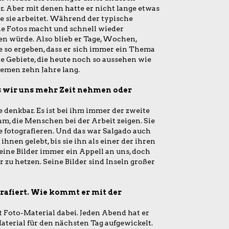
er. Aber mit denen hatte er nicht lange etwas
ie sie arbeitet. Während der typische
ine Fotos macht und schnell wieder
ben würde. Also blieb er Tage, Wochen,
 so ergeben, dass er sich immer ein Thema
e Gebiete, die heute noch so aussehen wie
hemen zehn Jahre lang.
 wir uns mehr Zeit nehmen oder
e denkbar. Es ist bei ihm immer der zweite
ihm, die Menschen bei der Arbeit zeigen. Sie
ie fotografieren. Und das war Salgado auch
hnen gelebt, bis sie ihn als einer der ihren
ne Bilder immer ein Appell an uns, doch
 zu hetzen. Seine Bilder sind Inseln großer
rafiert. Wie kommt er mit der
t Foto-Material dabei. Jeden Abend hat er
terial für den nächsten Tag aufgewickelt.