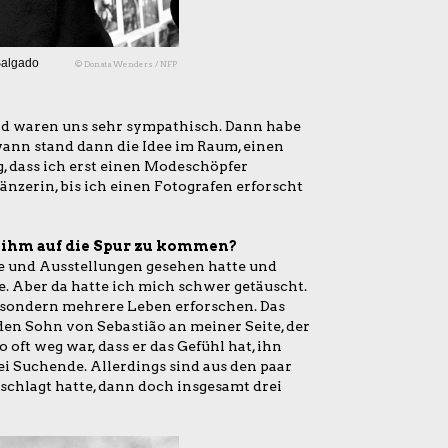
Salgado
© Donata Wenders / NFP
und waren uns sehr sympathisch. Dann habe
ann stand dann die Idee im Raum, einen
, dass ich erst einen Modeschöpfer
nzerin, bis ich einen Fotografen erforscht
 ihm auf die Spur zu kommen?
nte und Ausstellungen gesehen hatte und
. Aber da hatte ich mich schwer getäuscht.
, sondern mehrere Leben erforschen. Das
den Sohn von Sebastião an meiner Seite, der
o oft weg war, dass er das Gefühl hat, ihn
i Suchende. Allerdings sind aus den paar
schlagt hatte, dann doch insgesamt drei