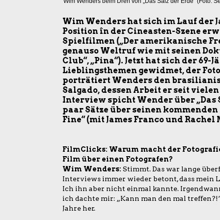
Wim Wenders beim Dreh von „Das Salz der Erde“ (Foto: S
Wim Wenders hat sich im Lauf der J
Position în der Cineasten-Szene erw
Spielfilmen („Der amerikanische Freu
genauso Weltruf wie mit seinen Dok
Club“, „Pina“). Jetzt hat sich der 69-
Lieblingsthemen gewidmet, der Fotog
porträtiert Wenders den brasiliani
Salgado, dessen Arbeit er seit viele
Interview spicht Wender über „Das S
paar Sätze über seinen kommenden S
Fine“ (mit James Franco und Rachel
FilmClicks: Warum macht der Fotografi
Film über einen Fotografen?
Wim Wenders:
Stimmt. Das war lange überfä
Interviews immer wieder betont, dass mein Li
Ich ihn aber nicht einmal kannte. Irgendwann
ich dachte mir: „Kann man den mal treffen?!“
Jahre her.