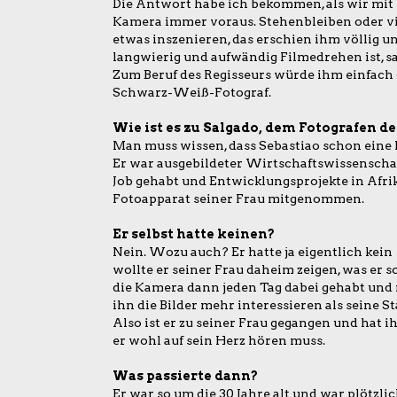
Die Antwort habe ich bekommen, als wir mit 
Kamera immer voraus. Stehenbleiben oder vi
etwas inszenieren, das erschien ihm völlig un
langwierig und aufwändig Filmedrehen ist, sag
Zum Beruf des Regisseurs würde ihm einfach 
Schwarz-Weiß-Fotograf.
Wie ist es zu Salgado, dem Fotografen
Man muss wissen, dass Sebastiao schon eine K
Er war ausgebildeter Wirtschaftswissenschaf
Job gehabt und Entwicklungsprojekte in Afrik
Fotoapparat seiner Frau mitgenommen.
Er selbst hatte keinen?
Nein. Wozu auch? Er hatte ja eigentlich kein 
wollte er seiner Frau daheim zeigen, was er so 
die Kamera dann jeden Tag dabei gehabt und
ihn die Bilder mehr interessieren als seine St
Also ist er zu seiner Frau gegangen und hat ih
er wohl auf sein Herz hören muss.
Was passierte dann?
Er war so um die 30 Jahre alt und war plötzl