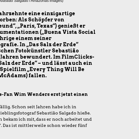
ebastião Salgado / Amazonas images)
ahrzehnte eine einzigartige
orben: Als Schöpfer von
nd“, „Paris, Texas“) genießt er
umentationen („Buena Vista Social
Jährige einem seiner
rafie. In „Das Salz der Erde“
schen Fotokünstler Sebastião
n Jahren bewundert. Im FilmClicks-
alz der Erde“ – und lässt auch ein
pielfilm „Every Thing Will Be
 McAdams) fallen.
e-Fan Wim Wenders erst jetzt einen
llig. Schon seit Jahren habe ich in
eblingsfotograf Sebastião Salgado hieße.
 bekam ich mit, dass er noch arbeitet und
. Das ist mittlerweile schon wieder fünf