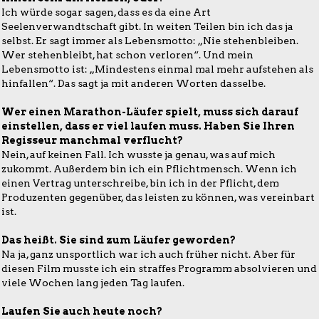
Ich würde sogar sagen, dass es da eine Art
Seelenverwandtschaft gibt. In weiten Teilen bin ich das ja
selbst. Er sagt immer als Lebensmotto: „Nie stehenbleiben.
Wer stehenbleibt, hat schon verloren“. Und mein
Lebensmotto ist: „Mindestens einmal mal mehr aufstehen als
hinfallen“. Das sagt ja mit anderen Worten dasselbe.
Wer einen Marathon-Läufer spielt, muss sich darauf
einstellen, dass er viel laufen muss. Haben Sie Ihren
Regisseur manchmal verflucht?
Nein, auf keinen Fall. Ich wusste ja genau, was auf mich
zukommt. Außerdem bin ich ein Pflichtmensch. Wenn ich
einen Vertrag unterschreibe, bin ich in der Pflicht, dem
Produzenten gegenüber, das leisten zu können, was vereinbart
ist.
Das heißt. Sie sind zum Läufer geworden?
Na ja, ganz unsportlich war ich auch früher nicht. Aber für
diesen Film musste ich ein straffes Programm absolvieren und
viele Wochen lang jeden Tag laufen.
Laufen Sie auch heute noch?