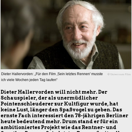
Dieter Hallervorden: „Für den Film ,Sein letztes Rennen' musste
© Universum Film
ich viele Wochen jeden Tag laufen“
Dieter Hallervorden will nicht mehr. Der
Schauspieler, der als unermüdlicher
Pointenschleuderer zur Kultfigur wurde, hat
keine Lust, länger den Spaßvogel zu geben. Das
ernste Fach interessiert den 78-jährigen Berliner
heute bedeutend mehr. Drum stand er für ein
ambitioniertes Projekt wie das Rentner- und