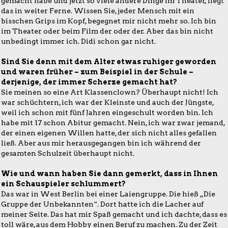
gemacht habe und jetzt so viele andere Dinge im Theater, liegt
das in weiter Ferne. Wissen Sie, jeder Mensch mit ein
bisschen Grips im Kopf, begegnet mir nicht mehr so. Ich bin
im Theater oder beim Film der oder der. Aber das bin nicht
unbedingt immer ich. Didi schon gar nicht.
Sind Sie denn mit dem Alter etwas ruhiger geworden
und waren früher – zum Beispiel in der Schule –
derjenige, der immer Scherze gemacht hat?
Sie meinen so eine Art Klassenclown? Überhaupt nicht! Ich
war schüchtern, ich war der Kleinste und auch der Jüngste,
weil ich schon mit fünf Jahren eingeschult worden bin. Ich
habe mit 17 schon Abitur gemacht. Nein, ich war zwar jemand,
der einen eigenen Willen hatte, der sich nicht alles gefallen
ließ. Aber aus mir herausgegangen bin ich während der
gesamten Schulzeit überhaupt nicht.
Wie und wann haben Sie dann gemerkt, dass in Ihnen
ein Schauspieler schlummert?
Das war in West Berlin bei einer Laiengruppe. Die hieß „Die
Gruppe der Unbekannten“. Dort hatte ich die Lacher auf
meiner Seite. Das hat mir Spaß gemacht und ich dachte, dass es
toll wäre, aus dem Hobby einen Beruf zu machen. Zu der Zeit