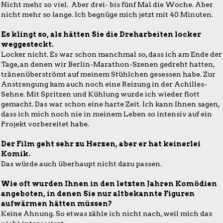
Nicht mehr so viel. Aber drei- bis fünf Mal die Woche. Aber
nicht mehr so lange. Ich begnüge mich jetzt mit 40 Minuten.
Es klingt so, als hätten Sie die Dreharbeiten locker
weggesteckt.
Locker nicht. Es war schon manchmal so, dass ich am Ende der
Tage, an denen wir Berlin-Marathon-Szenen gedreht hatten,
tränenüberströmt auf meinem Stühlchen gesessen habe. Zur
Anstrengung kam auch noch eine Reizung in der Achilles-
Sehne. Mit Spritzen und Kühlung wurde ich wieder flott
gemacht. Das war schon eine harte Zeit. Ich kann Ihnen sagen,
dass ich mich noch nie in meinem Leben so intensiv auf ein
Projekt vorbereitet habe.
Der Film geht sehr zu Herzen, aber er hat keinerlei
Komik.
Das würde auch überhaupt nicht dazu passen.
Wie oft wurden Ihnen in den letzten Jahren Komödien
angeboten, in denen Sie nur altbekannte Figuren
aufwärmen hätten müssen?
Keine Ahnung. So etwas zähle ich nicht nach, weil mich das