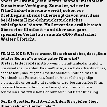
Sportler-Drama „Sein letztes Rennen“ mit vollem
Einsatz zur Verfügung. Zumal er, wie er im
FilmClicks-Interview verrät, schon vor
Drehbeginn absolut überzeugt davon war, dass
bei diesem Kino-Schmuckstück nichts
schiefgehen könnte. Hallervorden erzählt auch
über seine Kindheit – und über sein ganz
spezielles Verhältnis zum Ex-DDR-Staatschef
Walter Ulbricht.
FILMCLICKS: Wieso waren Sie sich so sicher, dass „Sein
letztes Rennen“ ein sehr guter Film wird?
Dieter Hallervorden:
Also, wenn ich mitlaufe, dann nicht,
um Zweiter zu werden. Das heißt also, als ich das Drehbuch las,
dachte ich: „Das ist genau meine Sache!“. Endlich mal ein
Drehbuch, das Format hat. Das den Ansprüchen genügt,
gleichzeitig unterhaltend zu sein und zu berühren. Der Film,
das merkte man schon beim Lesen, balanciert auf dem
schmalen Grat zwischen Schmunzeln und tiefer Rührung.
Der Ex-Sportler Paul Averhoff, den Sie spielen, liegt
Ihnen sehr am Herzen, oder?