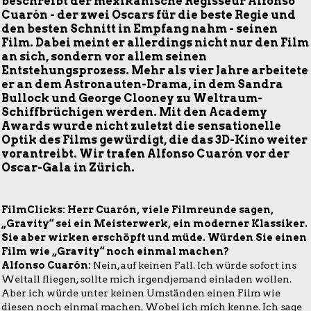
beschreibt der mexikanische Regisseur Alfonso
Cuarón - der zwei Oscars für die beste Regie und
den besten Schnitt in Empfang nahm - seinen
Film. Dabei meint er allerdings nicht nur den Film
an sich, sondern vor allem seinen
Entstehungsprozess. Mehr als vier Jahre arbeitete
er an dem Astronauten-Drama, in dem Sandra
Bullock und George Clooney zu Weltraum-
Schiffbrüchigen werden. Mit den Academy
Awards wurde nicht zuletzt die sensationelle
Optik des Films gewürdigt, die das 3D-Kino weiter
vorantreibt. Wir trafen Alfonso Cuarón vor der
Oscar-Gala in Zürich.
FilmClicks: Herr Cuarón, viele
Filmreunde sagen,
„Gravity“ sei ein Meisterwerk, ein moderner Klassiker.
Sie aber wirken erschöpft und müde. Würden Sie einen
Film wie
„Gravity“
noch einmal machen?
Alfonso Cuarón:
Nein, auf keinen Fall. Ich würde sofort ins
Weltall fliegen, sollte mich irgendjemand einladen wollen.
Aber ich würde unter keinen Umständen einen Film wie
diesen noch einmal machen. Wobei ich mich kenne. Ich sage