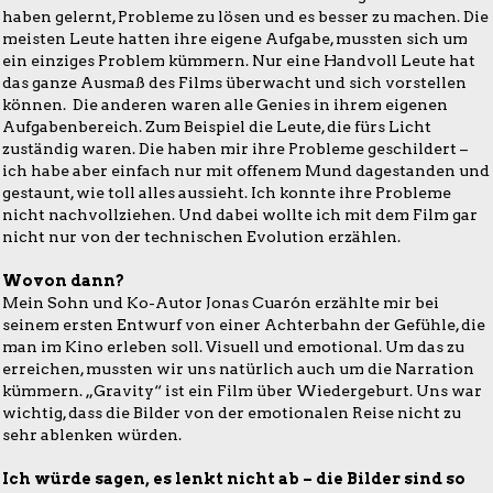
haben gelernt, Probleme zu lösen und es besser zu machen. Die
meisten Leute hatten ihre eigene Aufgabe, mussten sich um
ein einziges Problem kümmern. Nur eine Handvoll Leute hat
das ganze Ausmaß des Films überwacht und sich vorstellen
können. Die anderen waren alle Genies in ihrem eigenen
Aufgabenbereich. Zum Beispiel die Leute, die fürs Licht
zuständig waren. Die haben mir ihre Probleme geschildert –
ich habe aber einfach nur mit offenem Mund dagestanden und
gestaunt, wie toll alles aussieht. Ich konnte ihre Probleme
nicht nachvollziehen. Und dabei wollte ich mit dem Film gar
nicht nur von der technischen Evolution erzählen.
Wovon dann?
Mein Sohn und Ko-Autor Jonas Cuarón erzählte mir bei
seinem ersten Entwurf von einer Achterbahn der Gefühle, die
man im Kino erleben soll. Visuell und emotional. Um das zu
erreichen, mussten wir uns natürlich auch um die Narration
kümmern. „Gravity“ ist ein Film über Wiedergeburt. Uns war
wichtig, dass die Bilder von der emotionalen Reise nicht zu
sehr ablenken würden.
Ich würde sagen, es lenkt nicht ab – die Bilder sind so