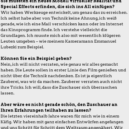
Sie mussten ein neues Modell virtueller Realität und
Special Effects erfinden, die sich ins All einfügen?
Wir haben Werkzeuge entwickelt, um genau das zu erreichen.
Ich selbst habe aber von Technik keine Ahnung, ich weiß
gerade, wie ich eine Mail verschicken kann oder im Internet
das Kinoprogramm finde. Ich verstehe vielleicht die
Grundlagen. Ich musste mich also mit wesentlich klügeren
Leuten umgeben – wie meinem Kameramann Emmanuel
Lubezki zum Beispiel.
Können Sie ein Beispiel geben?
Nein, ich will nicht verraten, wie genau wir alles gemacht
haben. Die Leute sollen in erster Linie den Film genießen und
nicht über die Technik nachdenken. Es ist ja eigentlich
Zauberei, was wir da machen. Zauberer verraten auch nicht
ihre Tricks. Ich will, dass die Zuschauer sich überraschen
lassen.
Aber wäre es nicht gerade schön, den Zuschauer an
Ihren Erfahrungen teilhaben zu lassen?
Die letzten viereinhalb Jahre waren für mich wie in einem
Käfig. Wir haben mit ganz einfachen Entwürfen angefangen
und uns Schritt für Schritt dem Weltraum angenähert. Wir