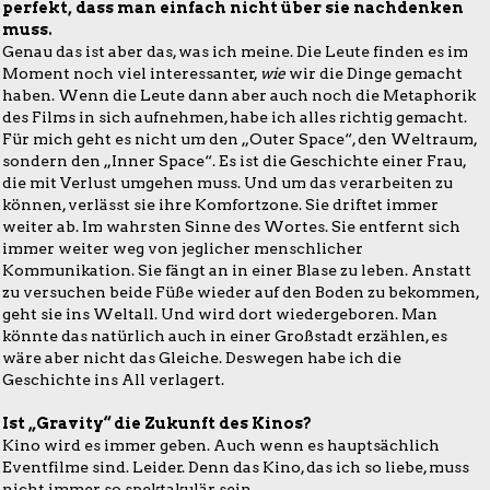
perfekt, dass man einfach nicht über sie nachdenken
muss.
Genau das ist aber das, was ich meine. Die Leute finden es im
Moment noch viel interessanter,
wie
wir die Dinge gemacht
haben. Wenn die Leute dann aber auch noch die Metaphorik
des Films in sich aufnehmen, habe ich alles richtig gemacht.
Für mich geht es nicht um den „Outer Space“, den Weltraum,
sondern den „Inner Space“. Es ist die Geschichte einer Frau,
die mit Verlust umgehen muss. Und um das verarbeiten zu
können, verlässt sie ihre Komfortzone. Sie driftet immer
weiter ab. Im wahrsten Sinne des Wortes. Sie entfernt sich
immer weiter weg von jeglicher menschlicher
Kommunikation. Sie fängt an in einer Blase zu leben. Anstatt
zu versuchen beide Füße wieder auf den Boden zu bekommen,
geht sie ins Weltall. Und wird dort wiedergeboren. Man
könnte das natürlich auch in einer Großstadt erzählen, es
wäre aber nicht das Gleiche. Deswegen habe ich die
Geschichte ins All verlagert.
Ist „Gravity“ die Zukunft des Kinos?
Kino wird es immer geben. Auch wenn es hauptsächlich
Eventfilme sind. Leider. Denn das Kino, das ich so liebe, muss
nicht immer so spektakulär sein.