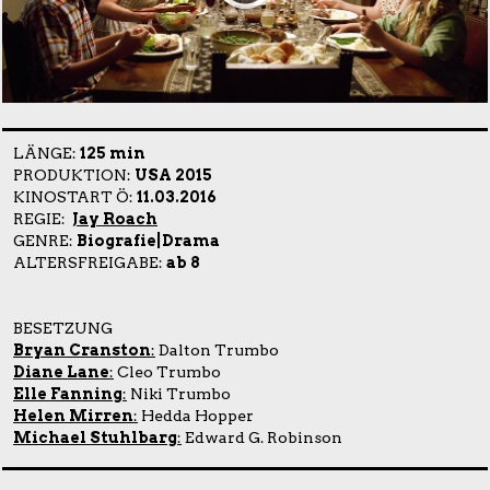
LÄNGE:
125 min
PRODUKTION:
USA 2015
KINOSTART Ö:
11.03.2016
REGIE:
Jay Roach
GENRE:
Biografie|Drama
ALTERSFREIGABE:
ab 8
BESETZUNG
Bryan Cranston
:
Dalton Trumbo
Diane Lane
:
Cleo Trumbo
Elle Fanning
:
Niki Trumbo
Helen Mirren
:
Hedda Hopper
Michael Stuhlbarg
:
Edward G. Robinson