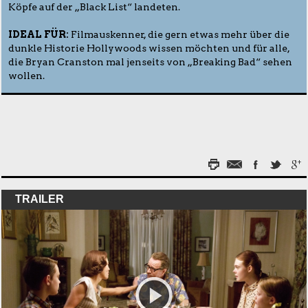
Köpfe auf der „Black List“ landeten.
IDEAL FÜR:
Filmauskenner, die gern etwas mehr über die
dunkle Historie Hollywoods wissen möchten und für alle,
die Bryan Cranston mal jenseits von „Breaking Bad“ sehen
wollen.
TRAILER