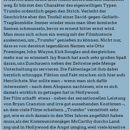
weg. Er bürstet den Charakter des eigenwilligen Typen
Trumbo ordentlich gegen den Strich. Verleiht der
Geschichte eher den Tonfall einer David-gegen-Goliath-
Tragikomödie. Immer wieder muss man über komische
Szenen schmunzeln, bevor es erneut bitter ernst wird.
Man muss sich schon ein wenig mit der Filmhistorie
auskennen, um „Trumbo“ genießen zu können. Nicht nur,
dass es von dereinst legendären Namen wie Otto
Preminger, John Wayne, Kirk Douglas und dergleichen
mehr nur so wimmelt. Jay Roach hat auch sehr großen Spaß
daran, uns Zuschauern neben der Zeitreise jede Menge
Unterhaltung zu servieren. Die Faktenlage ist ihm dabei
herzlich schnuppe. Fiktion und Fakt mischen sich hier aufs
Herrlichste. Nur sollte man – wenn man sich dafür
interessiert – nach dem Abspann nachlesen, wie es sich
damals wirklich zu getragen hat in Hollywood.
Der Film schafft etwas - neben der sensationellen Leistung
von Bryan Cranston und irre gut aussehenden Kostümen –,
an dem viele Filme scheitern. „Trumbo“ vermittelt sehr
gut, wie es sich damals in den 50er Jahren angefühlt haben
muss, als der Kommunistenjäger McCarthy durchs Land
zog und in Hollywood die Angst umging, weil viele kreative