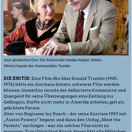
Kein glückliches Duo: Die Kolumnistin Hedda Hopper (Helen
© Paramount
Mirren) hasste den Kommunisten Trumbo
DIE KRITIK:
Eine Film-Bio über Donald Trumbo (1905-
1976) hätte ein durchaus bleiern schwerer Film werden
können. Immerhin musste der deklarierte Kommunist und
Quergeist für seine Überzeugungen eine Zeitlang ins
Gefängnis. Durfte nicht mehr in Amerika arbeiten, galt als
geächtete Person.
Aber von Regisseur Jay Roach – der seine Karriere 1997 mit
„Austin Powers“ begann und dann den Unfug „Meet the
Parents“ nachlegte – war ein solcher Film nicht zu
erwarten. Zum Glück lässt Roach dieses Mal alle Mätzchen