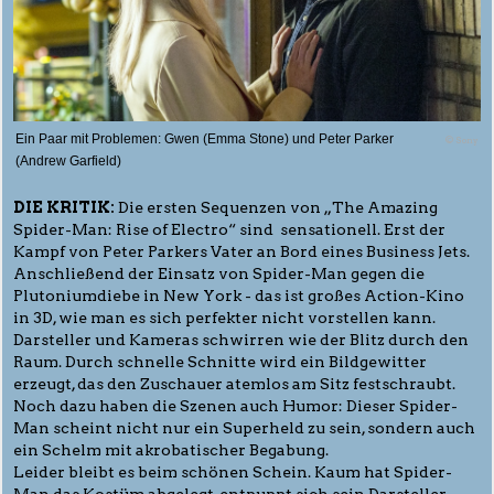
Ein Paar mit Problemen: Gwen (Emma Stone) und Peter Parker
© Sony
(Andrew Garfield)
DIE KRITIK:
Die ersten Sequenzen von „The Amazing
Spider-Man: Rise of Electro“ sind sensationell. Erst der
Kampf von Peter Parkers Vater an Bord eines Business Jets.
Anschließend der Einsatz von Spider-Man gegen die
Plutoniumdiebe in New York - das ist großes Action-Kino
in 3D, wie man es sich perfekter nicht vorstellen kann.
Darsteller und Kameras schwirren wie der Blitz durch den
Raum. Durch schnelle Schnitte wird ein Bildgewitter
erzeugt, das den Zuschauer atemlos am Sitz festschraubt.
Noch dazu haben die Szenen auch Humor: Dieser Spider-
Man scheint nicht nur ein Superheld zu sein, sondern auch
ein Schelm mit akrobatischer Begabung.
Leider bleibt es beim schönen Schein. Kaum hat Spider-