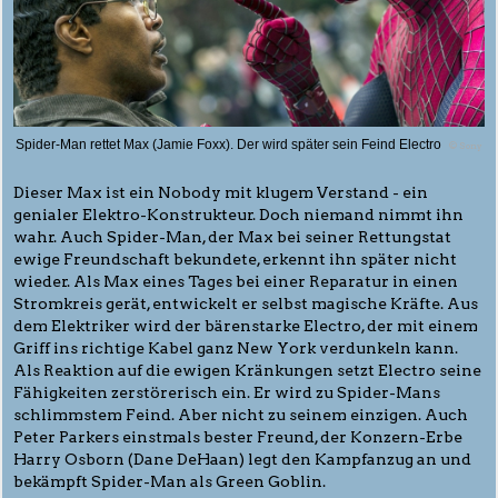
Spider-Man rettet Max (Jamie Foxx). Der wird später sein Feind Electro
© Sony
Dieser Max ist ein Nobody mit klugem Verstand - ein
genialer Elektro-Konstrukteur. Doch niemand nimmt ihn
wahr. Auch Spider-Man, der Max bei seiner Rettungstat
ewige Freundschaft bekundete, erkennt ihn später nicht
wieder. Als Max eines Tages bei einer Reparatur in einen
Stromkreis gerät, entwickelt er selbst magische Kräfte. Aus
dem Elektriker wird der bärenstarke Electro, der mit einem
Griff ins richtige Kabel ganz New York verdunkeln kann.
Als Reaktion auf die ewigen Kränkungen setzt Electro seine
Fähigkeiten zerstörerisch ein. Er wird zu Spider-Mans
schlimmstem Feind. Aber nicht zu seinem einzigen. Auch
Peter Parkers einstmals bester Freund, der Konzern-Erbe
Harry Osborn (Dane DeHaan) legt den Kampfanzug an und
bekämpft Spider-Man als Green Goblin.