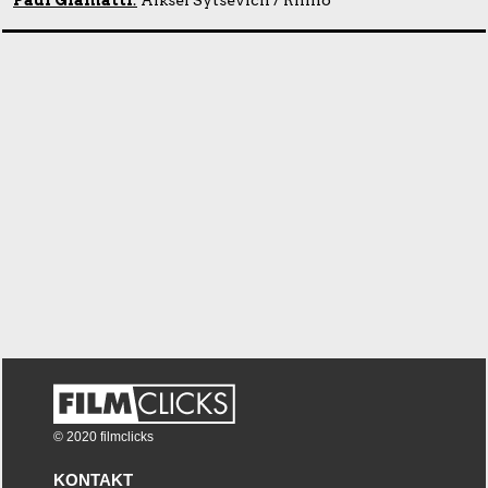
Paul Giamatti
:
Alksei Sytsevich / Rhino
© 2020 filmclicks
KONTAKT