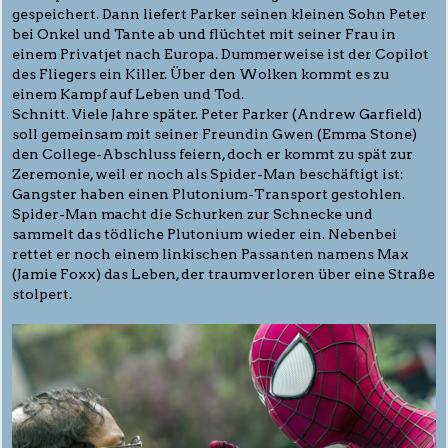
gespeichert. Dann liefert Parker seinen kleinen Sohn Peter
bei Onkel und Tante ab und flüchtet mit seiner Frau in
einem Privatjet nach Europa. Dummerweise ist der Copilot
des Fliegers ein Killer. Über den Wolken kommt es zu
einem Kampf auf Leben und Tod.
Schnitt. Viele Jahre später. Peter Parker (Andrew Garfield)
soll gemeinsam mit seiner Freundin Gwen (Emma Stone)
den College-Abschluss feiern, doch er kommt zu spät zur
Zeremonie, weil er noch als Spider-Man beschäftigt ist:
Gangster haben einen Plutonium-Transport gestohlen.
Spider-Man macht die Schurken zur Schnecke und
sammelt das tödliche Plutonium wieder ein. Nebenbei
rettet er noch einem linkischen Passanten namens Max
(Jamie Foxx) das Leben, der traumverloren über eine Straße
stolpert.