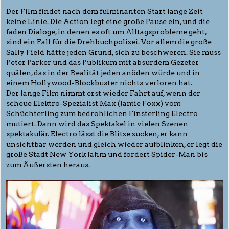
Der Film findet nach dem fulminanten Start lange Zeit
keine Linie. Die Action legt eine große Pause ein, und die
faden Dialoge, in denen es oft um Alltagsprobleme geht,
sind ein Fall für die Drehbuchpolizei. Vor allem die große
Sally Field hätte jeden Grund, sich zu beschweren. Sie muss
Peter Parker und das Publikum mit absurdem Gezeter
quälen, das in der Realität jeden anöden würde und in
einem Hollywood-Blockbuster nichts verloren hat.
Der lange Film nimmt erst wieder Fahrt auf, wenn der
scheue Elektro-Spezialist Max (Jamie Foxx) vom
Schüchterling zum bedrohlichen Finsterling Electro
mutiert. Dann wird das Spektakel in vielen Szenen
spektakulär. Electro lässt die Blitze zucken, er kann
unsichtbar werden und gleich wieder aufblinken, er legt die
große Stadt New York lahm und fordert Spider-Man bis
zum Äußersten heraus.