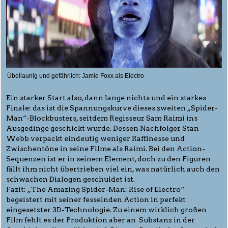
Übellaunig und gefährlich: Jamie Foxx als Electro
© Sony
Ein starker Start also, dann lange nichts und ein starkes
Finale: das ist die Spannungskurve dieses zweiten „Spider-
Man“-Blockbusters, seitdem Regisseur Sam Raimi ins
Ausgedinge geschickt wurde. Dessen Nachfolger Stan
Webb verpackt eindeutig weniger Raffinesse und
Zwischentöne in seine Filme als Raimi. Bei den Action-
Sequenzen ist er in seinem Element, doch zu den Figuren
fällt ihm nicht übertrieben viel ein, was natürlich auch den
schwachen Dialogen geschuldet ist.
Fazit: „The Amazing Spider-Man: Rise of Electro“
begeistert mit seiner fesselnden Action in perfekt
eingesetzter 3D-Technologie. Zu einem wirklich großen
Film fehlt es der Produktion aber an Substanz in der