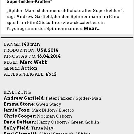
Superhelden-Kräften“
„Spider-Man ist der menschlichste aller Superhelden“,
sagt Andrew Garfield, der den Spinnenmann im Kino
spielt. Im FilmClicks-Interview skizziert er ein
Psychogramm des Spinnenmannes.
Mehr...
LÄNGE:
143 min
PRODUKTION:
USA 2014
KINOSTART Ö:
16.04.2014
REGIE:
Marc Webb
GENRE:
Action
ALTERSFREIGABE:
ab 12
BESETZUNG
Andrew Garfield
:
Peter Parker / Spider-Man
Emma Stone
:
Gwen Stacy
Jamie Foxx
:
Max Dillon / Electro
Chris Cooper
:
Norman Osborn
Dane DeHaan
:
Harry Osborn / Green Goblin
Sally Field
:
Tante May