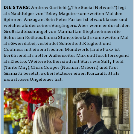
DIE STARS:
Andrew Garfield („The Social Network“) legt
als Nachfolger von Tobey Maguire zum zweiten Mal den
Spinnen-Anzug an. Sein Peter Parker ist etwas blasser und
weicher als der seines Vorgängers. Aber wenn er durch den
Großstadtdschungel von Manhattan fliegt, nehmen die
Schurken Reißaus. Emma Stone, ebenfalls zum zweiten Mal
als Gwen dabei, verbindet Schönheit, Klugheit und
Coolness mit einem frechen Mundwerk. Jamie Foxx ist
berührend als netter Außenseiter Max und furchterregend
als Electro. Weitere Rollen sind mit Stars wie Sally Field
(Tante May), Chris Cooper (Norman Osborn) und Paul
Giamatti besetzt, wobei letzterer einen Kurzauftritt als
monströses Ungeheuer hat.