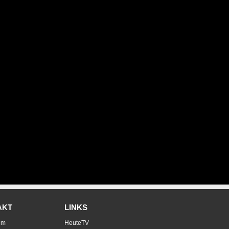
AKT
LINKS
um
HeuteTV