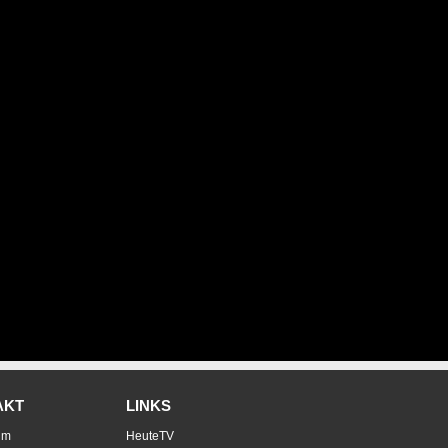
AKT
LINKS
um
HeuteTV