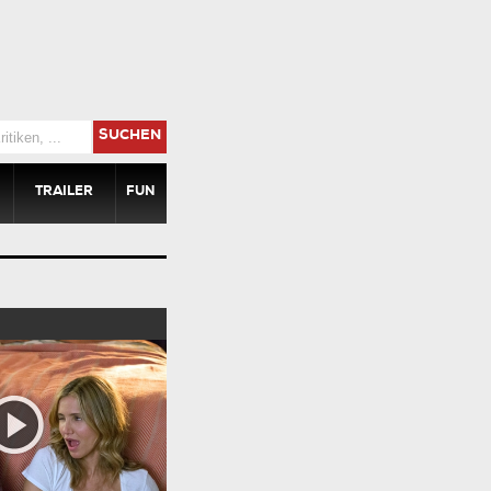
SUCHEN
TRAILER
FUN