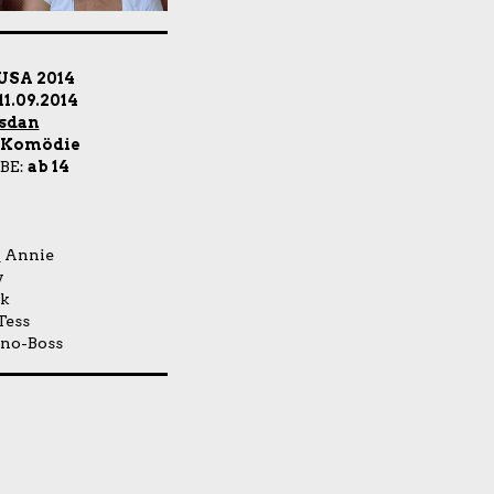
USA 2014
11.09.2014
asdan
|Komödie
BE:
ab 14
:
Annie
y
k
Tess
no-Boss