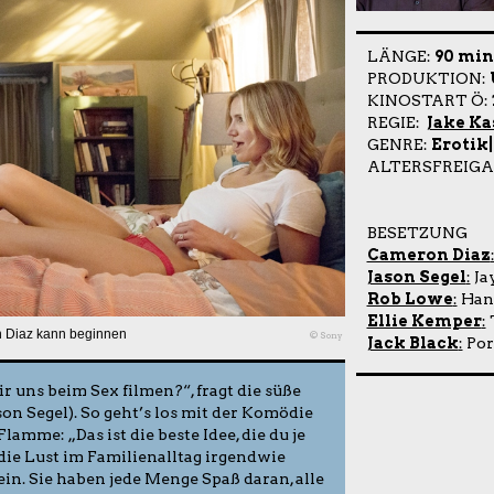
LÄNGE:
90 min
PRODUKTION:
KINOSTART Ö:
REGIE:
Jake K
GENRE:
Erotik
ALTERSFREIGA
BESETZUNG
Cameron Diaz
Jason Segel
:
Ja
Rob Lowe
:
Han
Ellie Kemper
:
n Diaz kann beginnen
© Sony
Jack Black
:
Por
 uns beim Sex filmen?“, fragt die süße
on Segel). So geht’s los mit der Komödie
lamme: „Das ist die beste Idee, die du je
 die Lust im Familienalltag irgendwie
ein. Sie haben jede Menge Spaß daran, alle