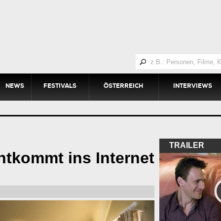
NEWS
FESTIVALS
ÖSTERREICH
INTERVIEWS
TRAILER
ntkommt ins Internet