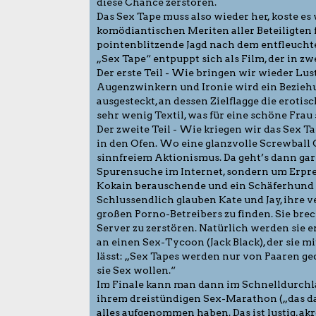
diese Chance zerstören.
Das Sex Tape muss also wieder her, koste es
komödiantischen Meriten aller Beteiligten f
pointenblitzende Jagd nach dem entfleucht
„Sex Tape“ entpuppt sich als Film, der in zwe
Der erste Teil - Wie bringen wir wieder Lus
Augenzwinkern und Ironie wird ein Bezieh
ausgesteckt, an dessen Zielflagge die erotis
sehr wenig Textil, was für eine schöne Frau s
Der zweite Teil - Wie kriegen wir das Sex T
in den Ofen. Wo eine glanzvolle Screwball
sinnfreiem Aktionismus. Da geht’s dann ga
Spurensuche im Internet, sondern um Erpre
Kokain berauschende und ein Schäferhund b
Schlussendlich glauben Kate und Jay, ihre 
großen Porno-Betreibers zu finden. Sie bre
Server zu zerstören. Natürlich werden sie e
an einen Sex-Tycoon (Jack Black), der sie 
lässt: „Sex Tapes werden nur von Paaren ge
sie Sex wollen.“
Im Finale kann man dann im Schnelldurchla
ihrem dreistündigen Sex-Marathon („das daue
alles aufgenommen haben. Das ist lustig, ak