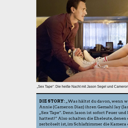
„Sex Tape“: Die heiße Nacht mit Jason Segel und Camero
DIE STORY:
„Was hältst du davon, wenn wir
Annie (Cameron Diaz) ihren Gemahl Jay (Jas
„Sex Tape“. Denn Jason ist sofort Feuer und F
hattest!“ Also schalten die Eheleute, denen
zerbröselt ist, im Schlafzimmer die Kamera 