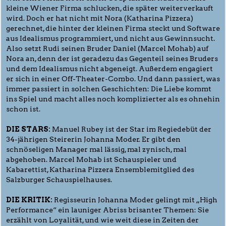
kleine Wiener Firma schlucken, die später weiterverkauft
wird. Doch er hat nicht mit Nora (Katharina Pizzera)
gerechnet, die hinter der kleinen Firma steckt und Software
aus Idealismus programmiert, und nicht aus Gewinnsucht.
Also setzt Rudi seinen Bruder Daniel (Marcel Mohab) auf
Nora an, denn der ist geradezu das Gegenteil seines Bruders
und dem Idealismus nicht abgeneigt. Außerdem engagiert
er sich in einer Off-Theater-Combo. Und dann passiert, was
immer passiert in solchen Geschichten: Die Liebe kommt
ins Spiel und macht alles noch komplizierter als es ohnehin
schon ist.
DIE STARS:
Manuel Rubey ist der Star im Regiedebüt der
34-jährigen Steirerin Johanna Moder. Er gibt den
schnöseligen Manager mal lässig, mal zynisch, mal
abgehoben. Marcel Mohab ist Schauspieler und
Kabarettist, Katharina Pizzera Ensemblemitglied des
Salzburger Schauspielhauses.
DIE KRITIK:
Regisseurin Johanna Moder gelingt mit „High
Performance“ ein launiger Abriss brisanter Themen: Sie
erzählt von Loyalität, und wie weit diese in Zeiten der