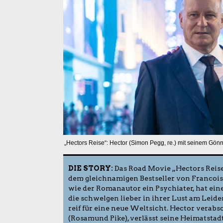
„Hectors Reise“: Hector (Simon Pegg, re.) mit seinem Gön
DIE STORY:
Das Road Movie „Hectors Reise
dem gleichnamigen Bestseller von Francois 
wie der Romanautor ein Psychiater, hat ein
die schwelgen lieber in ihrer Lust am Leiden,
reif für eine neue Weltsicht. Hector verabs
(Rosamund Pike), verlässt seine Heimatstad