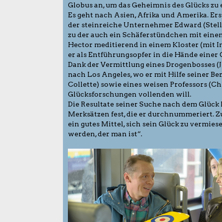
Globus an, um das Geheimnis des Glücks zu
Es geht nach Asien, Afrika und Amerika. Ers
der steinreiche Unternehmer Edward (Stella
zu der auch ein Schäferstündchen mit einem
Hector meditierend in einem Kloster (mit In
er als Entführungsopfer in die Hände einer 
Dank der Vermittlung eines Drogenbosses (Je
nach Los Angeles, wo er mit Hilfe seiner Be
Collette) sowie eines weisen Professors (C
Glücksforschungen vollenden will.
Die Resultate seiner Suche nach dem Glück hä
Merksätzen fest, die er durchnummeriert. Zum
ein gutes Mittel, sich sein Glück zu vermiesen
werden, der man ist“.