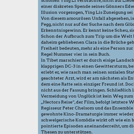
schönen Ying Li verbrachte, nicht auf Liebe
einer diskreten Spende seines Gönners Edwa
Illusion vorgezogen, Ying Lis Zuneigung sei 
Von diesem amourösen Unfall abgesehen, is
Pegg, nicht nur auf der Suche nach dem Glü
Erkenntnisgewinn. Er kennt keine Scheu, sic
Schon der Aufbruch zum Trip um die Welt bi
daheim gebliebenen Clara in die Brüche geh
Freiheit bedeuten, mehr als eine Person zur g
Regel Nummer vier in sein Buch.
In Tibet marschiert er durch eisige Landsch
klapprigen DC-3 in einen Gewittersturm, bei
erlebt er, wie rasch man seinen sozialen St
geachteter Arzt, wird er am nächsten als En
dem eine Ratte sein einziger Freund ist. Do
nicht aus der Fassung bringen. Schließlich 
Vermeidung von Unglück ist kein Weg zum 
„Hectors Reise“, der Film, befolgt letztere 
Regisseur Peter Chelsom und das Ensemble st
gewohnte Kino-Dramaturgie immer wieder ve
schwelgerische Komödie wirkt oft wie ein bu
pointierte Episoden aneinanderreiht, um die 
Thesen zu unterstützen.