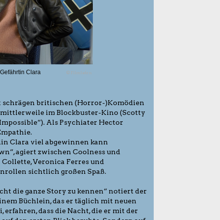
 Gefährtin Clara
© Filmladen
 schrägen britischen (Horror-)Komödien
 mittlerweile im Blockbuster-Kino (Scotty
 Impossible“). Als Psychiater Hector
Empathie.
din Clara viel abgewinnen kann
wn“, agiert zwischen Coolness und
i Collette, Veronica Ferres und
rollen sichtlich großen Spaß.
ht die ganze Story zu kennen“ notiert der
inem Büchlein, das er täglich mit neuen
, erfahren, dass die Nacht, die er mit der