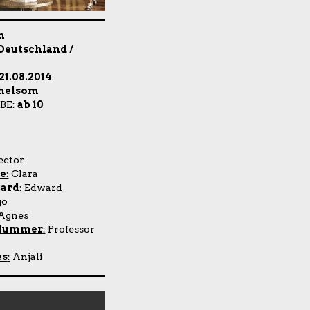
n
Deutschland /
21.08.2014
Chelsom
BE:
ab 10
ctor
e
:
Clara
gard
:
Edward
go
Agnes
Plummer
:
Professor
es
:
Anjali