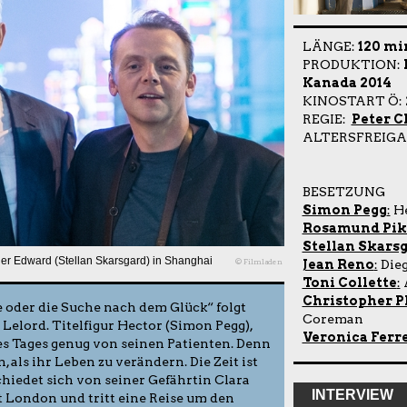
LÄNGE:
120 mi
PRODUKTION:
Kanada 2014
KINOSTART Ö:
REGIE:
Peter 
ALTERSFREIGA
BESETZUNG
Simon Pegg
:
He
Rosamund Pik
Stellan Skars
ner Edward (Stellan Skarsgard) in Shanghai
© Filmladen
Jean Reno
:
Die
Toni Collette
:
Christopher 
 oder die Suche nach dem Glück“ folgt
Coreman
Lelord. Titelfigur Hector (Simon Pegg),
Veronica Ferr
es Tages genug von seinen Patienten. Denn
 als ihr Leben zu verändern. Die Zeit ist
chiedet sich von seiner Gefährtin Clara
INTERVIEW
t London und tritt eine Reise um den