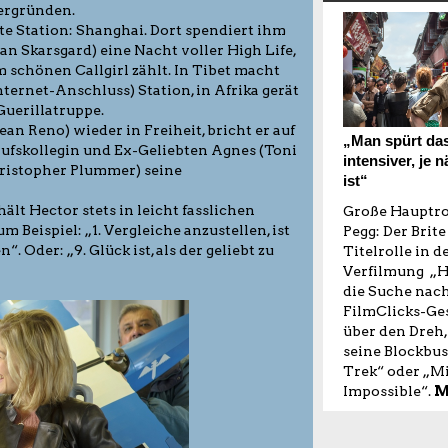
 ergründen.
te Station: Shanghai. Dort spendiert ihm
n Skarsgard) eine Nacht voller High Life,
 schönen Callgirl zählt. In Tibet macht
ternet-Anschluss) Station, in Afrika gerät
Guerillatruppe.
an Reno) wieder in Freiheit, bricht er auf
„Man spürt da
rufskollegin und Ex-Geliebten Agnes (Toni
intensiver, je
hristopher Plummer) seine
ist“
lt Hector stets in leicht fasslichen
Große Hauptro
 Beispiel: „1. Vergleiche anzustellen, ist
Pegg: Der Brite 
“. Oder: „9. Glück ist, als der geliebt zu
Titelrolle in d
Verfilmung „H
die Suche nach
FilmClicks-Ges
über den Dreh,
seine Blockbus
Trek“ oder „Mi
Impossible“.
M