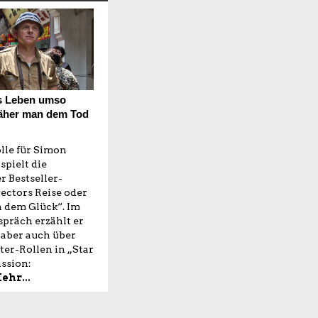
s Leben umso
 näher man dem Tod
lle für Simon
spielt die
er Bestseller-
ectors Reise oder
 dem Glück“. Im
präch erzählt er
 aber auch über
ter-Rollen in „Star
ssion:
ehr...