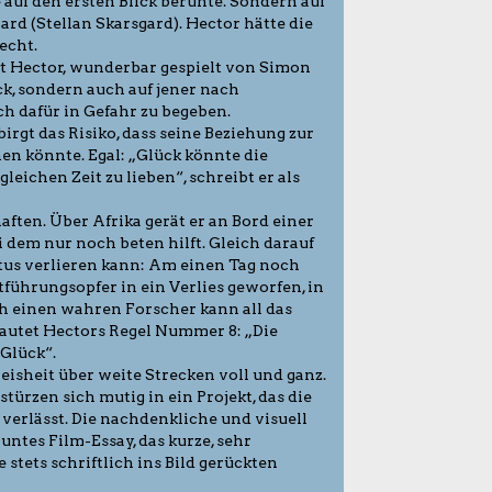
 auf den ersten Blick beruhte. Sondern auf
rd (Stellan Skarsgard). Hector hätte die
echt.
t Hector, wunderbar gespielt von Simon
ck, sondern auch auf jener nach
h dafür in Gefahr zu begeben.
rgt das Risiko, dass seine Beziehung zur
en könnte. Egal: „Glück könnte die
leichen Zeit zu lieben“, schreibt er als
aften. Über Afrika gerät er an Bord einer
 dem nur noch beten hilft. Gleich darauf
atus verlieren kann: Am einen Tag noch
tführungsopfer in ein Verlies geworfen, in
ch einen wahren Forscher kann all das
lautet Hectors Regel Nummer 8: „Die
Glück“.
Weisheit über weite Strecken voll und ganz.
ürzen sich mutig in ein Projekt, das die
rlässt. Die nachdenkliche und visuell
ntes Film-Essay, das kurze, sehr
stets schriftlich ins Bild gerückten