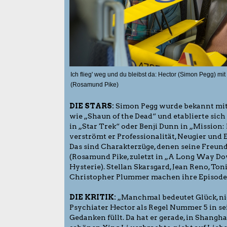
Ich flieg' weg und du bleibst da: Hector (Simon Pegg) mit
(Rosamund Pike)
DIE STARS:
Simon Pegg wurde bekannt mit
wie „Shaun of the Dead“ und etablierte sich
in „Star Trek“ oder Benji Dunn in „Mission:
verströmt er Professionalität, Neugier und 
Das sind Charakterzüge, denen seine Freun
(Rosamund Pike, zuletzt in „A Long Way Do
Hysterie). Stellan Skarsgard, Jean Reno, Ton
Christopher Plummer machen ihre Episoden
DIE KRITIK:
„Manchmal bedeutet Glück, nic
Psychiater Hector als Regel Nummer 5 in se
Gedanken füllt. Da hat er gerade, in Shanghai