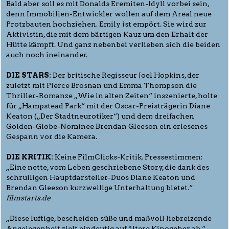
Bald aber soll es mit Donalds Eremiten-Idyll vorbei sein,
denn Immobilien-Entwickler wollen auf dem Areal neue
Protzbauten hochziehen. Emily ist empört. Sie wird zur
Aktivistin, die mit dem bärtigen Kauz um den Erhalt der
Hütte kämpft. Und ganz nebenbei verlieben sich die beiden
auch noch ineinander.
DIE STARS:
Der britische Regisseur Joel Hopkins, der
zuletzt mit Pierce Brosnan und Emma Thompson die
Thriller-Romanze „Wie in alten Zeiten“ inszenierte, holte
für „Hampstead Park“ mit der Oscar-Preisträgerin Diane
Keaton („Der Stadtneurotiker“) und dem dreifachen
Golden-Globe-Nominee Brendan Gleeson ein erlesenes
Gespann vor die Kamera.
DIE KRITIK:
Keine FilmClicks-Kritik. Pressestimmen:
„Eine nette, vom Leben geschriebene Story, die dank des
schrulligen Hauptdarsteller-Duos Diane Keaton und
Brendan Gleeson kurzweilige Unterhaltung bietet.“
filmstarts.de
„Diese luftige, bescheiden süße und maßvoll liebreizende
Angelegenheit zielt eindeutig auf ältere Kinogeher ab.“