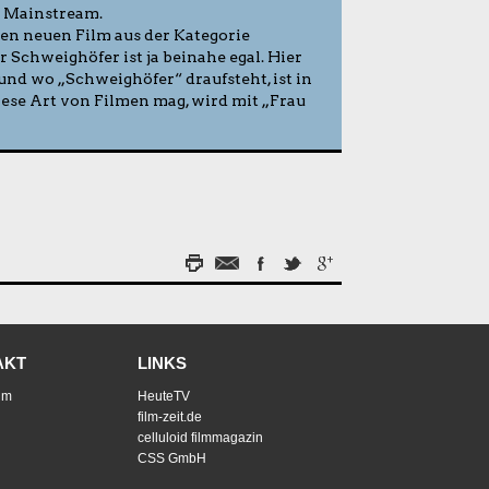
n Mainstream.
inen neuen Film aus der Kategorie
r Schweighöfer ist ja beinahe egal. Hier
und wo „Schweighöfer“ draufsteht, ist in
ese Art von Filmen mag, wird mit „Frau
AKT
LINKS
um
HeuteTV
film-zeit.de
celluloid filmmagazin
CSS GmbH