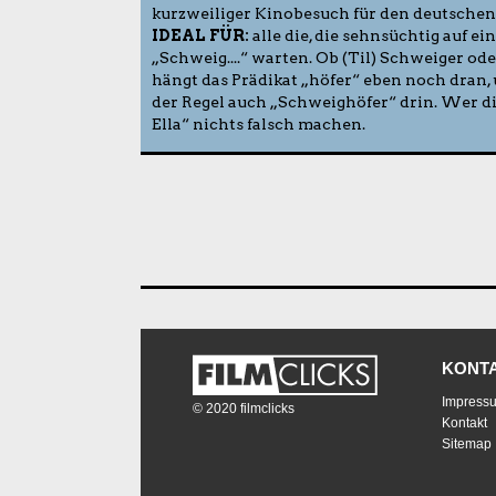
kurzweiliger Kinobesuch für den deutsche
IDEAL FÜR:
alle die, die sehnsüchtig auf e
„Schweig....“ warten. Ob (Til) Schweiger ode
hängt das Prädikat „höfer“ eben noch dran, 
der Regel auch „Schweighöfer“ drin. Wer di
Ella“ nichts falsch machen.
KONT
Impress
© 2020 filmclicks
Kontakt
Sitemap