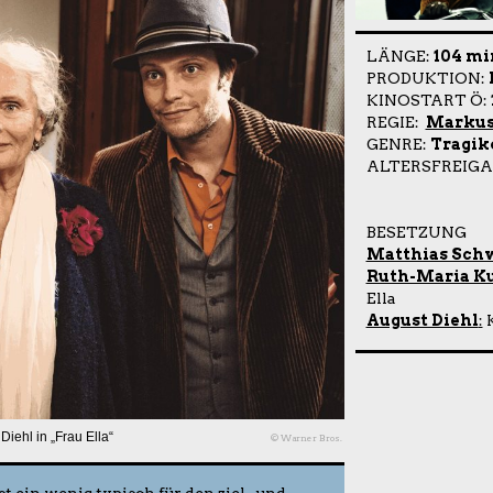
LÄNGE:
104 mi
PRODUKTION:
KINOSTART Ö:
REGIE:
Markus
GENRE:
Tragik
ALTERSFREIGA
BESETZUNG
Matthias Sch
Ruth-Maria K
Ella
August Diehl
:
K
iehl in „Frau Ella“
© Warner Bros.
t ein wenig typisch für den ziel- und