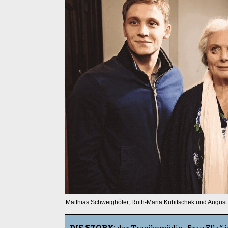
Matthias Schweighöfer, Ruth-Maria Kubitschek und August D
DIE STORY:
der Tragikomödie „Frau Ella“ is