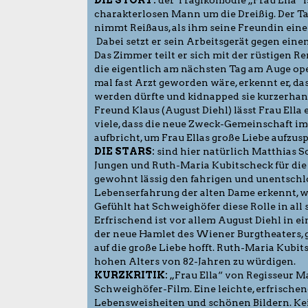
charakterlosen Mann um die Dreißig. Der T
nimmt Reißaus, als ihm seine Freundin ein
Dabei setzt er sein Arbeitsgerät gegen ei
Das Zimmer teilt er sich mit der rüstigen R
die eigentlich am nächsten Tag am Auge ope
mal fast Arzt geworden wäre, erkennt er, da
werden dürfte und kidnapped sie kurzerhan
Freund Klaus (August Diehl) lässt Frau Ell
viele, dass die neue Zweck-Gemeinschaft i
aufbricht, um Frau Ellas große Liebe aufzus
DIE STARS:
sind hier natürlich Matthias S
Jungen und Ruth-Maria Kubitscheck für die 
gewohnt lässig den fahrigen und unentschlo
Lebenserfahrung der alten Dame erkennt, w
Gefühlt hat Schweighöfer diese Rolle in all s
Erfrischend ist vor allem August Diehl in ei
der neue Hamlet des Wiener Burgtheaters, g
auf die große Liebe hofft. Ruth-Maria Kubits
hohen Alters von 82-Jahren zu würdigen.
KURZKRITIK:
„Frau Ella“ von Regisseur Ma
Schweighöfer-Film. Eine leichte, erfrisch
Lebensweisheiten und schönen Bildern. Ke