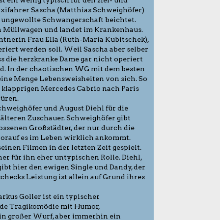
axifahrer Sascha (Matthias Schweighöfer)
e ungewollte Schwangerschaft beichtet.
nen Müllwagen und landet im Krankenhaus.
entnerin Frau Ella (Ruth-Maria Kubitschek),
riert werden soll. Weil Sascha aber selber
ss die herzkranke Dame gar nicht operiert
d. In der chaotischen WG mit dem besten
a eine Menge Lebensweisheiten von sich. So
m klapprigen Mercedes Cabrio nach Paris
püren.
chweighöfer und August Diehl für die
älteren Zuschauer. Schweighöfer gibt
ssenen Großstädter, der nur durch die
orauf es im Leben wirklich ankommt.
einen Filmen in der letzten Zeit gespielt.
ner für ihn eher untypischen Rolle. Diehl,
ibt hier den ewigen Single und Dandy, der
checks Leistung ist allein auf Grund ihres
rkus Goller ist ein typischer
ende Tragikomödie mit Humor,
in großer Wurf, aber immerhin ein