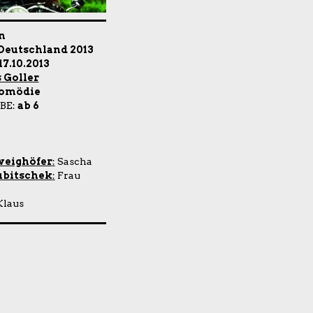
n
Deutschland 2013
17.10.2013
 Goller
omödie
BE:
ab 6
weighöfer
:
Sascha
ubitschek
:
Frau
laus