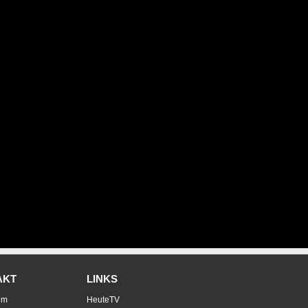
AKT
LINKS
um
HeuteTV