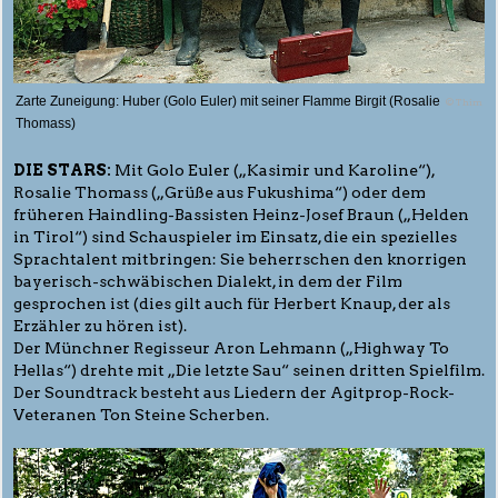
Zarte Zuneigung: Huber (Golo Euler) mit seiner Flamme Birgit (Rosalie
© Thim
Thomass)
DIE STARS:
Mit Golo Euler („Kasimir und Karoline“),
Rosalie Thomass („Grüße aus Fukushima“) oder dem
früheren Haindling-Bassisten Heinz-Josef Braun („Helden
in Tirol“) sind Schauspieler im Einsatz, die ein spezielles
Sprachtalent mitbringen: Sie beherrschen den knorrigen
bayerisch-schwäbischen Dialekt, in dem der Film
gesprochen ist (dies gilt auch für Herbert Knaup, der als
Erzähler zu hören ist).
Der Münchner Regisseur Aron Lehmann („Highway To
Hellas“) drehte mit „Die letzte Sau“ seinen dritten Spielfilm.
Der Soundtrack besteht aus Liedern der Agitprop-Rock-
Veteranen Ton Steine Scherben.