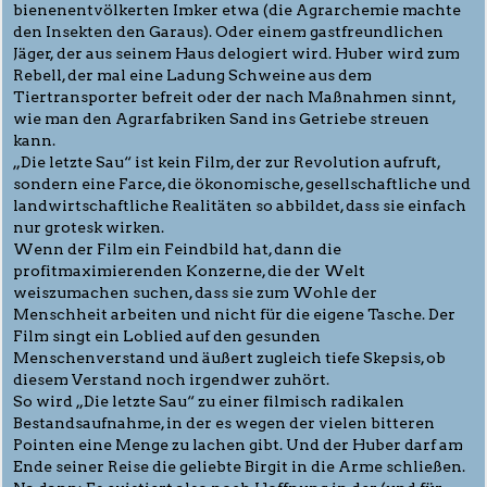
bienenentvölkerten Imker etwa (die Agrarchemie machte
den Insekten den Garaus). Oder einem gastfreundlichen
Jäger, der aus seinem Haus delogiert wird. Huber wird zum
Rebell, der mal eine Ladung Schweine aus dem
Tiertransporter befreit oder der nach Maßnahmen sinnt,
wie man den Agrarfabriken Sand ins Getriebe streuen
kann.
„Die letzte Sau“ ist kein Film, der zur Revolution aufruft,
sondern eine Farce, die ökonomische, gesellschaftliche und
landwirtschaftliche Realitäten so abbildet, dass sie einfach
nur grotesk wirken.
Wenn der Film ein Feindbild hat, dann die
profitmaximierenden Konzerne, die der Welt
weiszumachen suchen, dass sie zum Wohle der
Menschheit arbeiten und nicht für die eigene Tasche. Der
Film singt ein Loblied auf den gesunden
Menschenverstand und äußert zugleich tiefe Skepsis, ob
diesem Verstand noch irgendwer zuhört.
So wird „Die letzte Sau“ zu einer filmisch radikalen
Bestandsaufnahme, in der es wegen der vielen bitteren
Pointen eine Menge zu lachen gibt. Und der Huber darf am
Ende seiner Reise die geliebte Birgit in die Arme schließen.