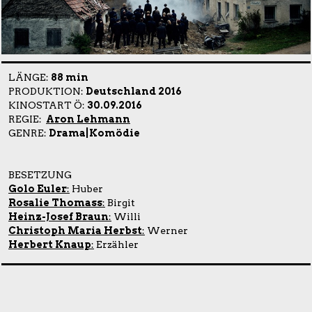
LÄNGE:
88 min
PRODUKTION:
Deutschland 2016
KINOSTART Ö:
30.09.2016
REGIE:
Aron Lehmann
GENRE:
Drama|Komödie
BESETZUNG
Golo Euler
:
Huber
Rosalie Thomass
:
Birgit
Heinz-Josef Braun
:
Willi
Christoph Maria Herbst
:
Werner
Herbert Knaup
:
Erzähler