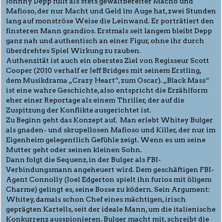
Johnny Depp füllt als stets gewaltbereiter Macho und
Mafioso, der nur Macht und Geld im Auge hat, zwei Stunden
lang auf monströse Weise die Leinwand. Er porträtiert den
finsteren Mann grandios. Erstmals seit langem bleibt Depp
ganz nah und authentisch an einer Figur, ohne ihr durch
überdrehtes Spiel Wirkung zu rauben.
Authenzität ist auch ein oberstes Ziel von Regisseur Scott
Cooper (2010 verhalf er Jeff Bridges mit seinem Erstling,
dem Musikdrama „Crazy Heart“, zum Oscar). „Black Mass“
ist eine wahre Geschichte, also entspricht die Erzählform
eher einer Reportage als einem Thriller, der auf die
Zuspitzung der Konflikte ausgerichtet ist.
Zu Beginn geht das Konzept auf. Man erlebt Whitey Bulger
als gnaden- und skrupellosen Mafioso und Killer, der nur im
Eigenheim gelegentlich Gefühle zeigt. Wenn es um seine
Mutter geht oder seinen kleinen Sohn.
Dann folgt die Sequenz, in der Bulger als FBI-
Verbindungsmann angeheuert wird. Dem geschäftigen FBI-
Agent Connolly (Joel Edgerton spielt ihn furios mit öligem
Charme) gelingt es, seine Bosse zu ködern. Sein Argument:
Whitey, damals schon Chef eines mächtigen, irisch
geprägten Kartells, seit der ideale Mann, um die italienische
Konkurrenz ausspionieren. Bulger macht mit, schreibt die