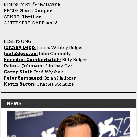
KINOSTART Ö:
15.10.2015
REGIE:
Scott Cooper
GENRE:
Thriller
ALTERSFREIGABE:
ab 16
BESETZUNG
Johnny Depp
:
James Whitey Bulger
Joel Edgerton
:
John Connolly
Benedict Cumberbatch
:
Billy Bulger
Dakota Johnson
:
Lindsay Cyr
Corey Stoll
:
Fred Wyshak
Peter Sarsgaard
:
Brian Halloran
Kevin Bacon
:
Charles McGuire
NEWS