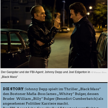
Der Gangster und der FBI-Agent: Johnny Depp und Joel Edgerton in
© Warner Bros.
„Black Mass“
DIE STORY:
Johnny Depp spielt im Thriller „Black Mass“
den Bostoner Mafia-Boss James „Whitey“ Bulger, dessen
Bruder William „Billy“ Bulger (Benedict Cumberbatch) als
angesehener Politiker Karriere macht.