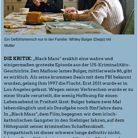
Ein Gefühlsmensch nur in der Familie: Whitey Bulger (Depp) mit
© Warner Bros.
Mutter
DIE KRITIK:
„Black Mass“ erzählt eine wahre und
einigermaßen groteske Episode aus der US-Kriminalitäts-
Geschichte. Den Mafioso James Bulger, mittlerweile 86, gibt
es wirklich. Als seine krummen Deals mit dem FBI bekannt
wurden, gelang ihm 1997 die Flucht. Erst 2011 wurde er in
Los Angeles gefasst. Wegen seiner Verbrechen wurde er zu
einer Strafe verurteilt, die wenig Hoffnung für einen
Lebensabend in Freiheit lässt: Bulger bekam zwei Mal
lebenslänglich und als Draufgabe noch fünf Jahre dazu.
In „Black Mass“, dem Film, begegnen wir dem irisch-
katholischen Gangster in den Siebziger Jahren, auf dem
Höhepunkt seiner kriminellen Schaffenskraft.
Sympathisch ist dieser schwere Junge definitiv nicht.