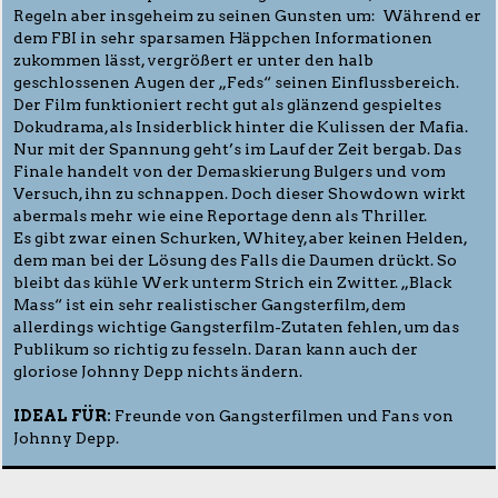
Regeln aber insgeheim zu seinen Gunsten um: Während er
dem FBI in sehr sparsamen Häppchen Informationen
zukommen lässt, vergrößert er unter den halb
geschlossenen Augen der „Feds“ seinen Einflussbereich.
Der Film funktioniert recht gut als glänzend gespieltes
Dokudrama, als Insiderblick hinter die Kulissen der Mafia.
Nur mit der Spannung geht’s im Lauf der Zeit bergab. Das
Finale handelt von der Demaskierung Bulgers und vom
Versuch, ihn zu schnappen. Doch dieser Showdown wirkt
abermals mehr wie eine Reportage denn als Thriller.
Es gibt zwar einen Schurken, Whitey, aber keinen Helden,
dem man bei der Lösung des Falls die Daumen drückt. So
bleibt das kühle Werk unterm Strich ein Zwitter. „Black
Mass“ ist ein sehr realistischer Gangsterfilm, dem
allerdings wichtige Gangsterfilm-Zutaten fehlen, um das
Publikum so richtig zu fesseln. Daran kann auch der
gloriose Johnny Depp nichts ändern.
IDEAL FÜR:
Freunde von Gangsterfilmen und Fans von
Johnny Depp.