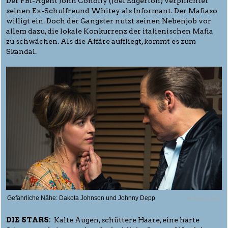
Der FBI-Agent John Conolly (Joel Edgerton) verpflichtet
seinen Ex-Schulfreund Whitey als Informant. Der Mafiaso
willigt ein. Doch der Gangster nutzt seinen Nebenjob vor
allem dazu, die lokale Konkurrenz der italienischen Mafia
zu schwächen. Als die Affäre auffliegt, kommt es zum
Skandal.
Gefährliche Nähe: Dakota Johnson und Johnny Depp
© Warner Bros.
DIE STARS:
Kalte Augen, schüttere Haare, eine harte