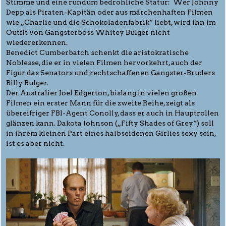
Stimme und eine rundum bedrohliche Statur: Wer Johnny
Depp als Piraten-Kapitän oder aus märchenhaften Filmen
wie „Charlie und die Schokoladenfabrik“ liebt, wird ihn im
Outfit von Gangsterboss Whitey Bulger nicht
wiedererkennen.
Benedict Cumberbatch schenkt die aristokratische
Noblesse, die er in vielen Filmen hervorkehrt, auch der
Figur das Senators und rechtschaffenen Gangster-Bruders
Billy Bulger.
Der Australier Joel Edgerton, bislang in vielen großen
Filmen ein erster Mann für die zweite Reihe, zeigt als
übereifriger FBI-Agent Conolly, dass er auch in Hauptrollen
glänzen kann. Dakota Johnson („Fifty Shades of Grey“) soll
in ihrem kleinen Part eines halbseidenen Girlies sexy sein,
ist es aber nicht.