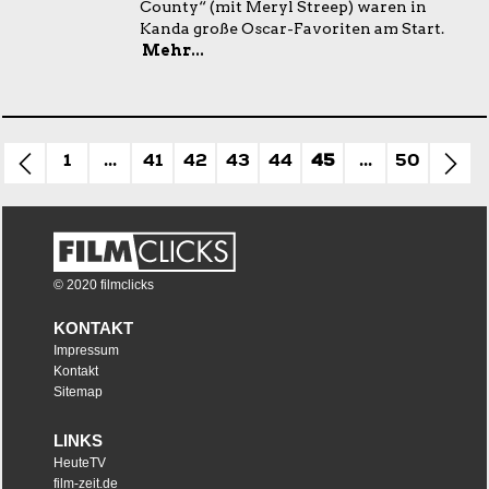
County“ (mit Meryl Streep) waren in
Kanda große Oscar-Favoriten am Start.
Mehr...
1
...
41
42
43
44
45
...
50
© 2020 filmclicks
KONTAKT
Impressum
Kontakt
Sitemap
LINKS
HeuteTV
film-zeit.de