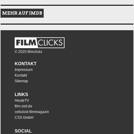
MEHR AUF IMDB
© 2020 filmclicks
KONTAKT
Impressum
Kontakt
Sitemap
LINKS
HeuteTV
film-zeit.de
celluloid filmmagazin
CSS GmbH
SOCIAL